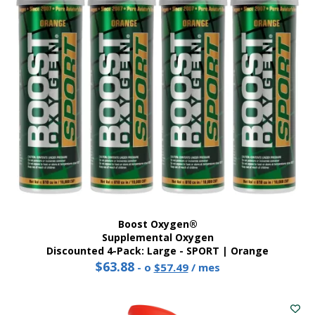
Boost Oxygen®
Supplemental Oxygen
Discounted 4-Pack: Large - SPORT | Orange
$
63.88
Original
Current
-
o
$
57.49
/ mes
price
price
was:
is:
$63.88.
$57.49.