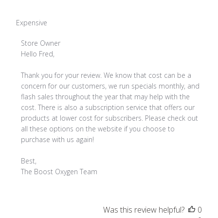
Expensive
Comments
Store Owner
by
Hello Fred, 

Store
Owner
Thank you for your review. We know that cost can be a 
on
concern for our customers, we run specials monthly, and 
Review
flash sales throughout the year that may help with the 
by
cost. There is also a subscription service that offers our 
Store
products at lower cost for subscribers. Please check out 
Owner
all these options on the website if you choose to 
on
purchase with us again!

Thu
Jun
Best, 

11
The Boost Oxygen Team
2026
Was this review helpful?
0