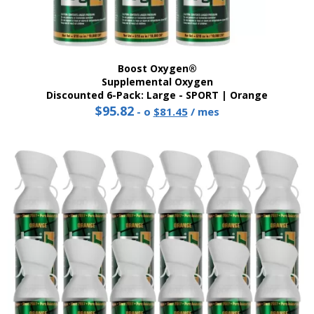
Boost Oxygen®
Supplemental Oxygen
Discounted 6-Pack: Large - SPORT | Orange
$
95.82
Original
Current
-
o
$
81.45
/ mes
price
price
was:
is:
$95.82.
$81.45.