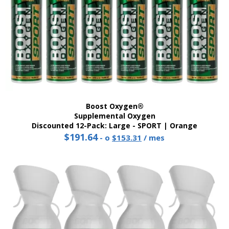
Boost Oxygen®
Supplemental Oxygen
Discounted 12-Pack: Large - SPORT | Orange
$
191.64
Original
Current
-
o
$
153.31
/ mes
price
price
was:
is:
$191.64.
$153.31.