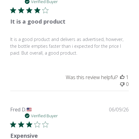
date
Verified Buyer
It is a good product
It is a good product and delivers as advertised, however,
the bottle empties faster than i expected for the price I
paid. But overall, a good product.
Was this review helpful?
1
0
Publ
Fred D.
06/09/26
date
Verified Buyer
Expensive