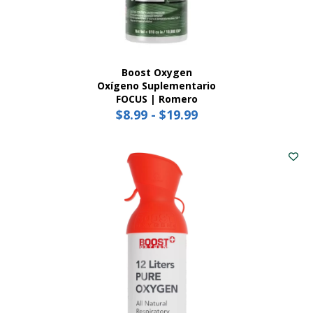
Boost Oxygen
Oxígeno Suplementario
FOCUS | Romero
$
8.99
-
$
19.99
Price
range:
Este
$8.99
producto
tiene
through
múltiples
$19.99
variantes.
Las
opciones
se
pueden
elegir
en
la