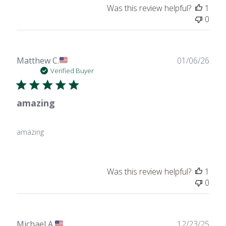
Was this review helpful?
1
0
Publ
Matthew C.
01/06/26
date
Verified Buyer
amazing
amazing
Was this review helpful?
1
0
Publ
Michael A.
12/23/25