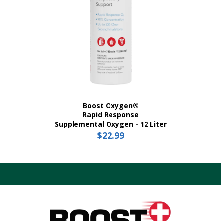
página
del
producto
Boost Oxygen®
Rapid Response
Supplemental Oxygen - 12 Liter
$
22.99