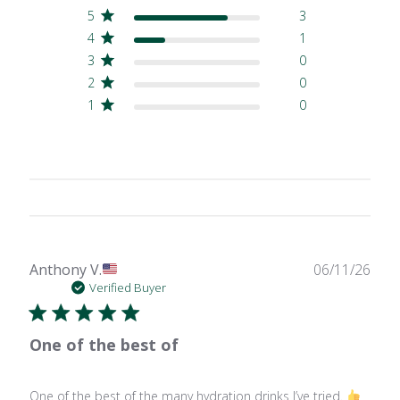
5
3
4
1
3
0
2
0
1
0
Publ
Anthony V.
06/11/26
date
Verified Buyer
One of the best of
One of the best of the many hydration drinks I’ve tried.