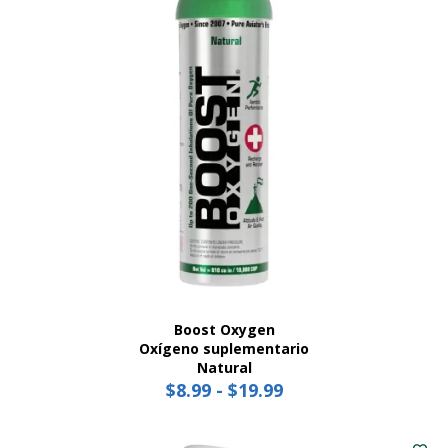
Boost Oxygen
Oxígeno suplementario
Natural
$
8.99
-
$
19.99
Price
range:
Este
$8.99
producto