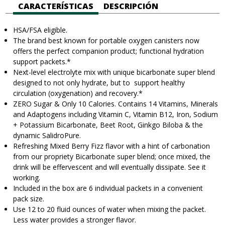
CARACTERÍSTICAS
DESCRIPCIÓN
HSA/FSA eligible.
The brand best known for portable oxygen canisters now
offers the perfect companion product; functional hydration
support
packets.
*
Next-level electrolyte mix with unique bicarbonate super blend
designed to not only hydrate, but to support healthy
circulation (oxygenation) and recovery.*
ZERO Sugar & Only 10 Calories. Contains 14 Vitamins, Minerals
and Adaptogens including Vitamin C, Vitamin B12, Iron, Sodium
+ Potassium Bicarbonate, Beet Root, Ginkgo Biloba & the
dynamic SalidroPure.
Refreshing Mixed Berry Fizz flavor with a hint of carbonation
from our propriety Bicarbonate super blend; once mixed, the
drink will be effervescent and will eventually dissipate. See it
working.
Included in the box are 6 individual packets in a convenient
pack size.
Use 12 to 20 fluid ounces of water when mixing the packet.
Less water provides a stronger flavor.