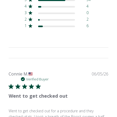
4
4
3
0
2
2
1
6
Publ
Connie M.
06/05/26
date
Verified Buyer
Went to get checked out
Went to get checked out for a procedure and they
checked vitals. I took a breath of the Boost oxygen a half