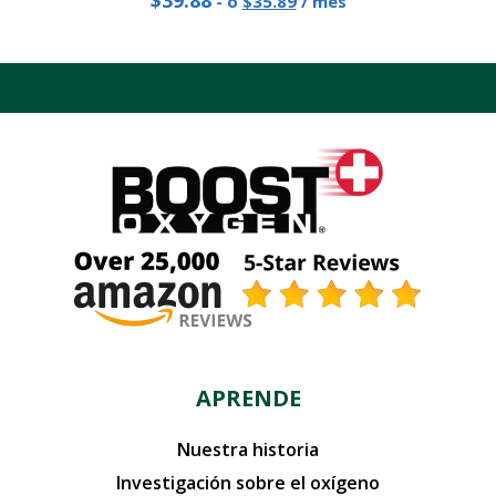
-
o
$
35.89
/ mes
original:
precio
39,88
actual
dólares.
es:
35,89
$.
APRENDE
Nuestra historia
Investigación sobre el oxígeno