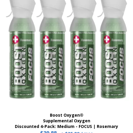
Boost Oxygen®
Supplemental Oxygen
Discounted 4-Pack: Medium - FOCUS | Rosemary
$
39.88
Precio
El