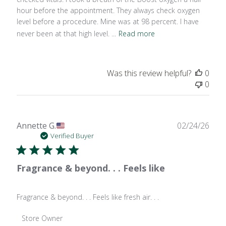
hour before the appointment. They always check oxygen
level before a procedure. Mine was at 98 percent. I have
never been at that high level. ...
Read more
Was this review helpful?
0
0
Publ
Annette G.
02/24/26
date
Verified Buyer
Fragrance & beyond. . . Feels like
Fragrance & beyond. . . Feels like fresh air. . .
Comments
Store Owner