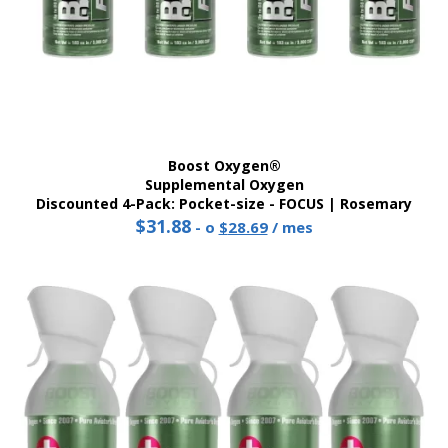
Boost Oxygen®
Supplemental Oxygen
Discounted 4-Pack: Pocket-size - FOCUS | Rosemary
$
31.88
Precio
El
-
o
$
28.69
/ mes
original:
precio
$31.88.
actual
es:
28,69
$.