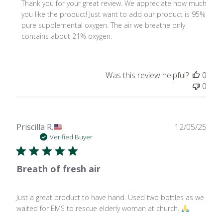
by
Thank you for your great review. We appreciate how much 
Store
you like the product! Just want to add our product is 95% 
Owner
pure supplemental oxygen. The air we breathe only 
on
contains about 21% oxygen.
Review
by
Store
Was this review helpful?
0
Owner
0
on
Fri
Feb
27
Publ
Priscilla R.
12/05/25
2026
date
Verified Buyer
Breath of fresh air
Just a great product to have hand. Used two bottles as we
waited for EMS to rescue elderly woman at church.