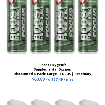
Boost Oxygen®
Supplemental Oxygen
Discounted 4-Pack: Large - FOCUS | Rosemary
$
63.88
Original
Current
-
o
$
57.49
/ mes
price
price
was:
is:
$63.88.
$57.49.