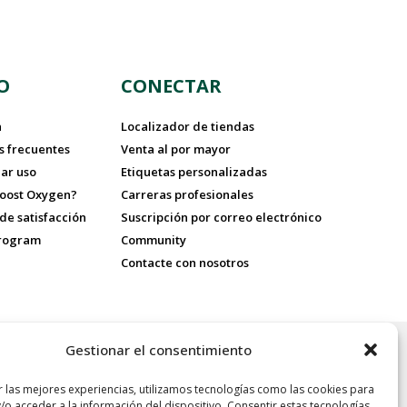
O
CONECTAR
a
Localizador de tiendas
s frecuentes
Venta al por mayor
ar uso
Etiquetas personalizadas
Boost Oxygen?
Carreras profesionales
de satisfacción
Suscripción por correo electrónico
Program
Community
Contacte con nosotros
Gestionar el consentimiento
: Boost Oxygen es sólo para fines recreativos, ideal para atletas y
ultos mayores y personas a gran altitud o con mala calidad del aire.
r las mejores experiencias, utilizamos tecnologías como las cookies para
ica para comprar Boost Oxygen.
/o acceder a la información del dispositivo. Consentir estas tecnologías