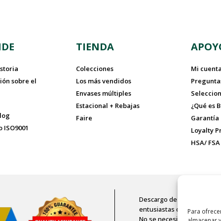
NDE
TIENDA
APOY
storia
Colecciones
Mi cuent
ión sobre el
Los más vendidos
Pregunta
Envases múltiples
Seleccion
Estacional + Rebajas
¿Qué es 
log
Faire
Garantía 
o ISO9001
Loyalty 
HSA/ FSA
Descargo de responsabilidad
entusiastas del deporte, ad
Para ofrece
No se necesita receta méd
almacenar y