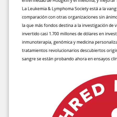
enfermedad de Hodgkin y el mieloma, y mejorar la 
La Leukemia & Lymphoma Society está a la vangua
comparación con otras organizaciones sin ánimo 
la que más fondos destina a la investigación de 
invertido casi 1.700 millones de dólares en inves
inmunoterapia, genómica y medicina personalizad
tratamientos revolucionarios descubiertos origin
sangre se están probando ahora en ensayos clíni