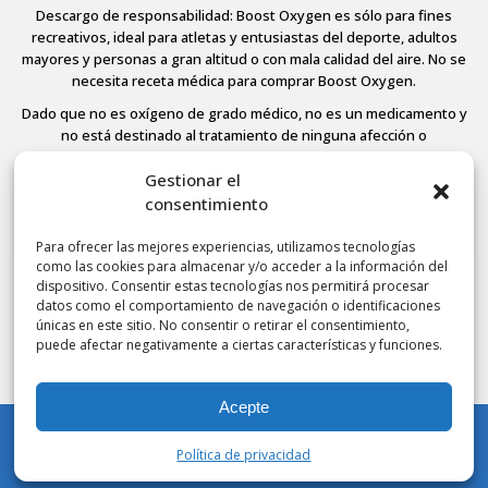
Descargo de responsabilidad: Boost Oxygen es sólo para fines
recreativos, ideal para atletas y entusiastas del deporte, adultos
mayores y personas a gran altitud o con mala calidad del aire. No se
necesita receta médica para comprar Boost Oxygen.
Dado que no es oxígeno de grado médico, no es un medicamento y
no está destinado al tratamiento de ninguna afección o
enfermedad médica, no está regulado ni aprobado por la FDA y, por
tanto, la Agencia no ha evaluado ninguna de las afirmaciones aquí
Gestionar el
contenidas. Consulte a su médico si padece alguna enfermedad.
consentimiento
Para ofrecer las mejores experiencias, utilizamos tecnologías
como las cookies para almacenar y/o acceder a la información del
dispositivo. Consentir estas tecnologías nos permitirá procesar
© 2026 Boost Oxygen, LLC. All Rights Reserved.
datos como el comportamiento de navegación o identificaciones
Terms Of Use
únicas en este sitio. No consentir o retirar el consentimiento,
Privacy Policy
puede afectar negativamente a ciertas características y funciones.
Powered by
Noble House Media
Acepte
Política de privacidad
Mi cuenta
Tienda
Carrito
Lista de deseos
Buscar en