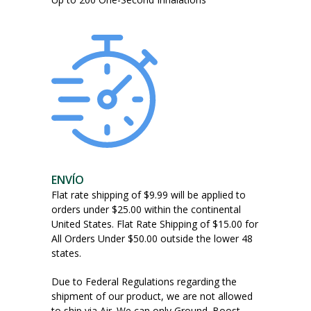
la
página
del
producto
ENVÍO
Flat rate shipping of $9.99 will be applied to
orders under $25.00 within the continental
United States. Flat Rate Shipping of $15.00 for
All Orders Under $50.00 outside the lower 48
states.
Due to Federal Regulations regarding the
shipment of our product, we are not allowed
to ship via Air. We can only Ground. Boost