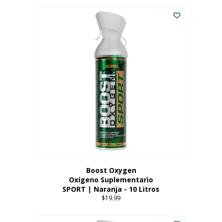
Este
$8.99
producto
through
tiene
$19.99
múltiples
variantes.
Las
opciones
se
pueden
elegir
en
la
página
del
producto
Boost Oxygen
Oxígeno Suplementario
SPORT | Naranja - 10 Litros
$
19.99