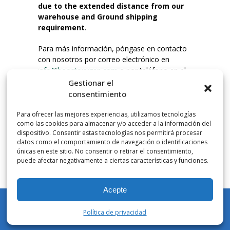
due to the extended distance from our
warehouse and Ground shipping
requirement
.
Para más información, póngase en contacto
con nosotros por correo electrónico en
info@boostoxygen.com
o por teléfono en el
203.331.8100.
Gestionar el
consentimiento
INSTRUCCIONES DE USO
Para ofrecer las mejores experiencias, utilizamos tecnologías
Colocar hasta la boca, presionar firmemente
como las cookies para almacenar y/o acceder a la información del
el botón e inhalar. Coloque la mascarilla
dispositivo. Consentir estas tecnologías nos permitirá procesar
debajo de la nariz y sobre la boca. Presione el
datos como el comportamiento de navegación o identificaciones
únicas en este sitio. No consentir o retirar el consentimiento,
gatillo hacia abajo para activar el flujo. Inspire
puede afectar negativamente a ciertas características y funciones.
por la boca.
Acepte
NÚMERO DE INHALACIONES
Los botes de bolsillo Boost Oxygen contienen
Política de privacidad
más de 3 litros de oxígeno respirable de
Mi cuenta
Tienda
Carrito
Lista de deseos
Buscar en
Aviator. Esto equivale a aproximadamente 60