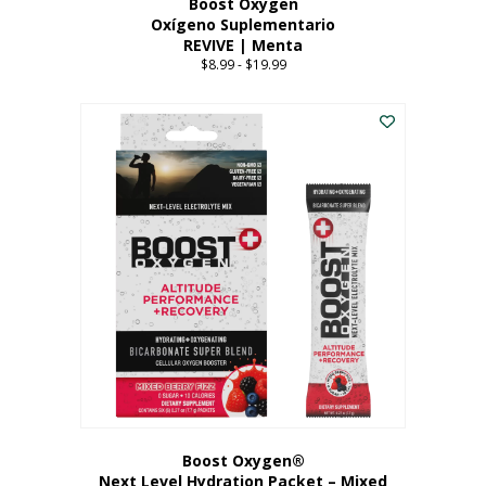
Boost Oxygen
Oxígeno Suplementario
REVIVE | Menta
$
8.99
-
$
19.99
Price
range:
Este
$8.99
producto
through
tiene
$19.99
múltiples
variantes.
Las
opciones
se
pueden
elegir
en
la
página
del
producto
Boost Oxygen®
Next Level Hydration Packet – Mixed