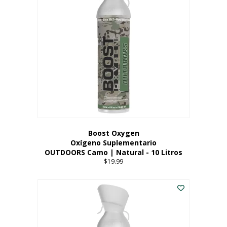
variantes.
Las
opciones
se
pueden
elegir
en
la
página
del
producto
Boost Oxygen
Oxígeno Suplementario
OUTDOORS Camo | Natural - 10 Litros
$
19.99