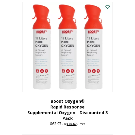
$43.98.
$41.78.
Boost Oxygen®
Rapid Response
Supplemental Oxygen - Discounted 3
Pack
$
62.97
Precio
El
-
o
$
56.67
/ mes
original:
precio
62,97
actual