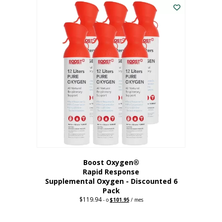
dólares.
es:
56,67
dólares.
Boost Oxygen®
Rapid Response
Supplemental Oxygen - Discounted 6
Pack
$
119.94
Precio
El
-
o
$
101.95
/ mes
original:
precio
$119.94.
actual
es: