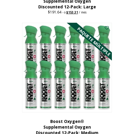
Supplemental Oxygen
Discounted 12-Pack: Large
$
191.64
Original
Current
-
o
$
153.31
/ mes
price
price
Este
was:
is:
$191.64.
$153.31.
producto
PAQUETE MÚLTIPLE
tiene
múltiples
variantes.
Las
opciones
se
pueden
elegir
en
la
página
del
producto
Boost Oxygen®
Supplemental Oxygen
Discounted 12-Pack: Medium