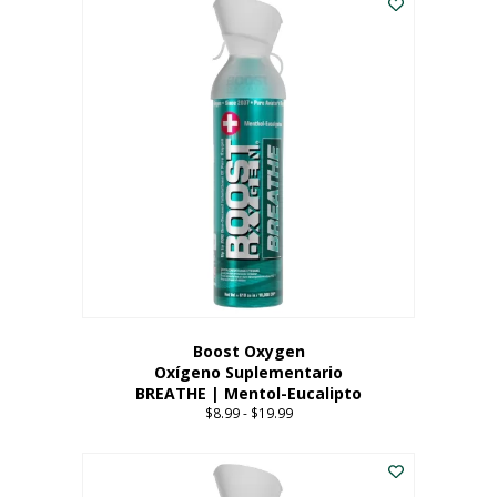
Boost Oxygen
Oxígeno Suplementario
BREATHE | Mentol-Eucalipto
$
8.99
-
$
19.99
Price
range:
Este
$8.99
producto
through
tiene
$19.99