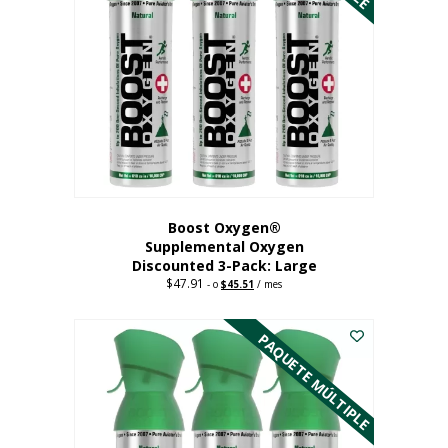
Boost Oxygen®
Supplemental Oxygen
Discounted 3-Pack: Large
$
47.91
Original
Current
-
o
$
45.51
/ mes
price
price
Este
was:
is:
$47.91.
$45.51.
producto
PAQUETE MÚLTIPLE
tiene
múltiples
variantes.
Las
opciones