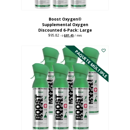
producto
Boost Oxygen®
Supplemental Oxygen
Discounted 6-Pack: Large
$
95.82
Original
Current
-
o
$
81.45
/ mes
price
price
Este
was:
is:
$95.82.
$81.45.
producto
PAQUETE MÚLTIPLE
tiene
múltiples
variantes.
Las
opciones
se
pueden
elegir
en
la
página
del
producto