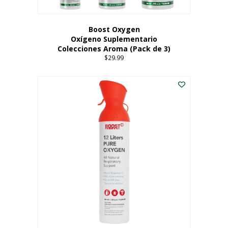
producto
Boost Oxygen
Oxígeno Suplementario
Colecciones Aroma (Pack de 3)
$
29.99
Este
producto
tiene
múltiples
variantes.
Las
opciones
se
pueden
elegir
en
la
página
del
producto