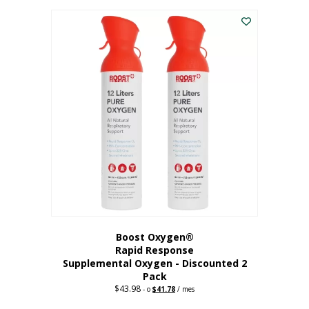
227,88
actual
dólares.
es:
182,30
dólares.
Boost Oxygen®
Rapid Response
Supplemental Oxygen - Discounted 2
Pack
$
43.98
Original
Current
-
o
$
41.78
/ mes
price
price
was:
is: