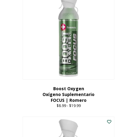
múltiples
variantes.
Las
opciones
se
pueden
elegir
en
la
página
del
producto
Boost Oxygen
Oxígeno Suplementario
FOCUS | Romero
$
8.99
-
$
19.99
Price
range:
Este
$8.99
producto
through
tiene
$19.99
múltiples