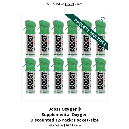
$
119.64
Precio
El
-
o
$
95.71
/ mes
original:
precio
Este
$119.64.
actual
es:
producto
PAQUETE MÚLTIPLE
95,71
tiene
dólares.
múltiples
variantes.
Las
opciones
se
pueden
elegir
en
la
página
del
producto
Boost Oxygen®
Supplemental Oxygen
Discounted 12-Pack: Pocket-size
$
95.64
Precio
El
-
o
$
76.51
/ mes
original:
precio