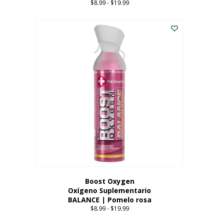
$
8.99
-
$
19.99
Price
range:
Este
$8.99
producto
through
tiene
$19.99
múltiples
variantes.
Las
opciones
se
pueden
elegir
en
la
página
del
producto
Boost Oxygen
Oxígeno Suplementario
BALANCE | Pomelo rosa
$
8.99
-
$
19.99
Price
range: