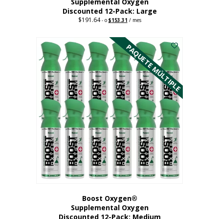
Supplemental Oxygen
Discounted 12-Pack: Large
$
191.64
Original
Current
-
o
$
153.31
/ mes
price
price
Este
was:
is:
$191.64.
$153.31.
producto
PAQUETE MÚLTIPLE
tiene
múltiples
variantes.
Las
opciones
se
pueden
elegir
en
la
página
del
producto
Boost Oxygen®
Supplemental Oxygen
Discounted 12-Pack: Medium