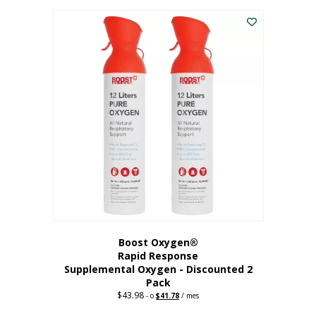
227,88
actual
dólares.
es:
182,30
dólares.
Boost Oxygen®
Rapid Response
Supplemental Oxygen - Discounted 2
Pack
$
43.98
Original
Current
-
o
$
41.78
/ mes
price
price
was:
is: