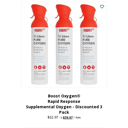
$43.98.
$41.78.
Boost Oxygen®
Rapid Response
Supplemental Oxygen - Discounted 3
Pack
$
62.97
Precio
El
-
o
$
56.67
/ mes
original:
precio
62,97
actual