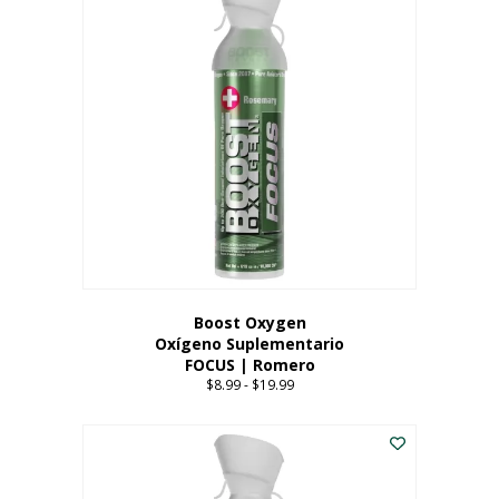
múltiples
variantes.
Las
opciones
se
pueden
elegir
en
la
página
del
producto
Boost Oxygen
Oxígeno Suplementario
FOCUS | Romero
$
8.99
-
$
19.99
Price
range:
Este
$8.99
producto
through
tiene
$19.99
múltiples