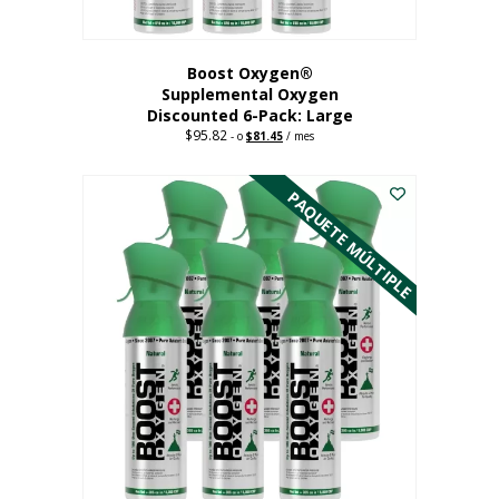
producto
Boost Oxygen®
Supplemental Oxygen
Discounted 6-Pack: Large
$
95.82
Original
Current
-
o
$
81.45
/ mes
price
price
Este
was:
is:
$95.82.
$81.45.
producto
PAQUETE MÚLTIPLE
tiene
múltiples
variantes.
Las
opciones
se
pueden
elegir
en
la
página
del
producto