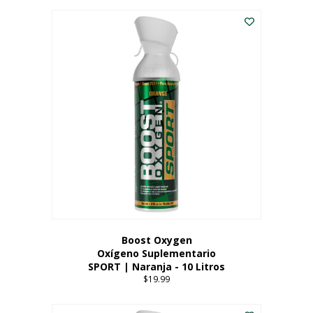
Este
$8.99
producto
through
tiene
$19.99
múltiples
variantes.
Las
opciones
se
pueden
elegir
en
la
página
del
producto
Boost Oxygen
Oxígeno Suplementario
SPORT | Naranja - 10 Litros
$
19.99