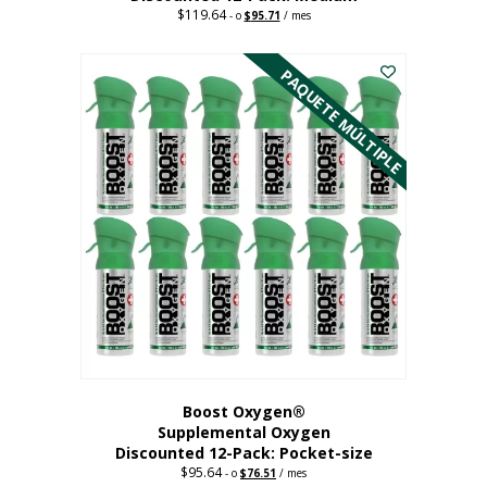
$
119.64
Precio
El
-
o
$
95.71
/ mes
original:
precio
Este
$119.64.
actual
es:
producto
PAQUETE MÚLTIPLE
95,71
tiene
dólares.
múltiples
variantes.
Las
opciones
se
pueden
elegir
en
la
página
del
producto
Boost Oxygen®
Supplemental Oxygen
Discounted 12-Pack: Pocket-size
$
95.64
Precio
El
-
o
$
76.51
/ mes
original:
precio