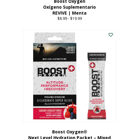
Boost Oxygen
Oxígeno Suplementario
REVIVE | Menta
$
8.99
-
$
19.99
Price
range:
Este
$8.99
producto
through
tiene
$19.99
múltiples
variantes.
Las
opciones
se
pueden
elegir
en
la
página
del
producto
Boost Oxygen®
Next Level Hydration Packet – Mixed