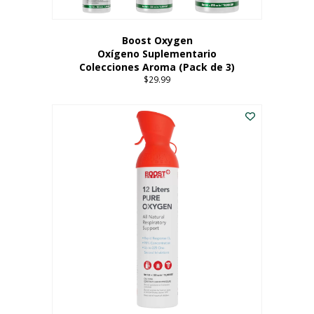
producto
Boost Oxygen
Oxígeno Suplementario
Colecciones Aroma (Pack de 3)
$
29.99
Este
producto
tiene
múltiples
variantes.
Las
opciones
se
pueden
elegir
en
la
página
del
producto