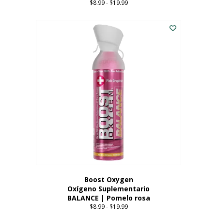
$
8.99
-
$
19.99
Price
range:
Este
$8.99
producto
through
tiene
$19.99
múltiples
variantes.
Las
opciones
se
pueden
elegir
en
la
página
del
producto
Boost Oxygen
Oxígeno Suplementario
BALANCE | Pomelo rosa
$
8.99
-
$
19.99
Price
range: