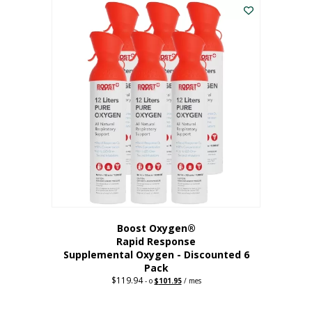
dólares.
es:
56,67
dólares.
Boost Oxygen®
Rapid Response
Supplemental Oxygen - Discounted 6
Pack
$
119.94
Precio
El
-
o
$
101.95
/ mes
original:
precio
$119.94.
actual
es: