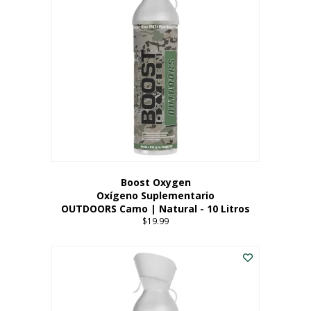
variantes.
Las
opciones
se
pueden
elegir
en
la
página
del
producto
Boost Oxygen
Oxígeno Suplementario
OUTDOORS Camo | Natural - 10 Litros
$
19.99