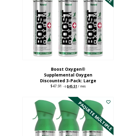
Boost Oxygen®
Supplemental Oxygen
Discounted 3-Pack: Large
$
47.91
Original
Current
-
o
$
45.51
/ mes
price
price
Este
was:
is:
$47.91.
$45.51.
producto
PAQUETE MÚLTIPLE
tiene
múltiples
variantes.
Las
opciones