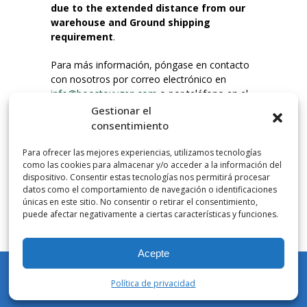
due to the extended distance from our
warehouse and Ground shipping
requirement
.
Para más información, póngase en contacto
con nosotros por correo electrónico en
info@boostoxygen.com
o por teléfono en el
203.331.8100.
Gestionar el
consentimiento
INSTRUCCIONES DE USO
Para ofrecer las mejores experiencias, utilizamos tecnologías
Colocar hasta la boca, presionar firmemente
como las cookies para almacenar y/o acceder a la información del
el botón e inhalar. Coloque la mascarilla
dispositivo. Consentir estas tecnologías nos permitirá procesar
debajo de la nariz y sobre la boca. Presione el
datos como el comportamiento de navegación o identificaciones
únicas en este sitio. No consentir o retirar el consentimiento,
gatillo hacia abajo para activar el flujo. Inspire
puede afectar negativamente a ciertas características y funciones.
por la boca.
Acepte
NÚMERO DE INHALACIONES
Los botes de bolsillo Boost Oxygen contienen
Política de privacidad
más de 3 litros de oxígeno respirable de
Mi cuenta
Tienda
Carrito
Lista de deseos
Buscar en
Aviator. Esto equivale a aproximadamente 60