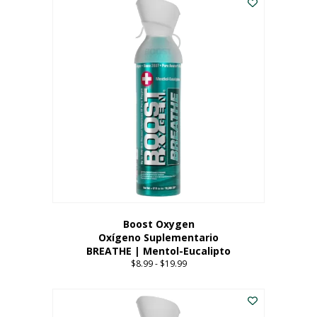
Boost Oxygen
Oxígeno Suplementario
BREATHE | Mentol-Eucalipto
$
8.99
-
$
19.99
Price
range:
Este
$8.99
producto
through
tiene
$19.99