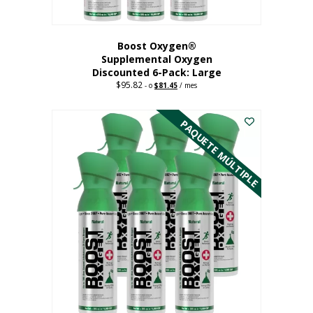
producto
Boost Oxygen®
Supplemental Oxygen
Discounted 6-Pack: Large
$
95.82
Original
Current
-
o
$
81.45
/ mes
price
price
Este
was:
is:
$95.82.
$81.45.
producto
PAQUETE MÚLTIPLE
tiene
múltiples
variantes.
Las
opciones
se
pueden
elegir
en
la
página
del
producto