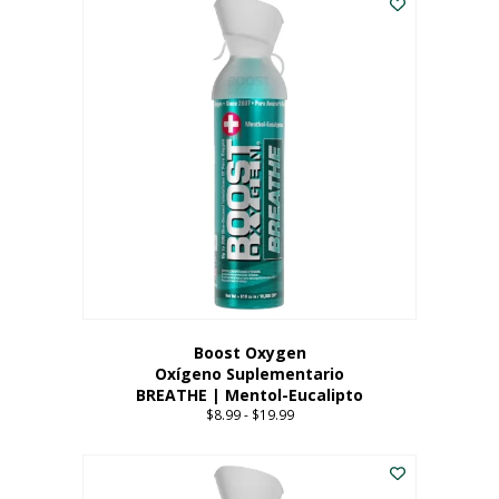
Boost Oxygen
Oxígeno Suplementario
BREATHE | Mentol-Eucalipto
$
8.99
-
$
19.99
Price
range:
Este
$8.99
producto
through
tiene
$19.99