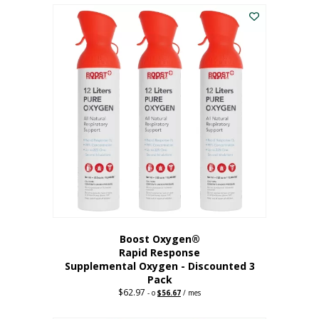
$43.98.
$41.78.
Boost Oxygen®
Rapid Response
Supplemental Oxygen - Discounted 3
Pack
$
62.97
Precio
El
-
o
$
56.67
/ mes
original:
precio
62,97
actual