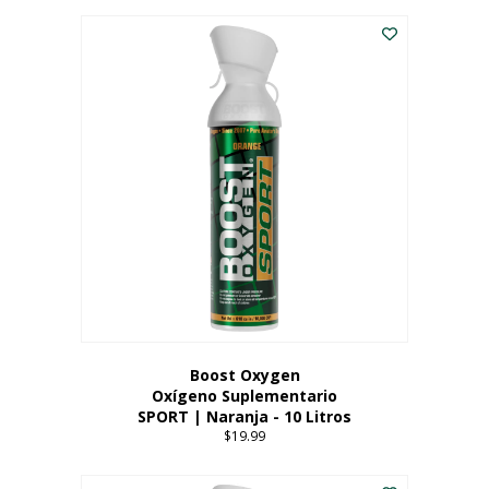
Este
$8.99
producto
through
tiene
$19.99
múltiples
variantes.
Las
opciones
se
pueden
elegir
en
la
página
del
producto
Boost Oxygen
Oxígeno Suplementario
SPORT | Naranja - 10 Litros
$
19.99