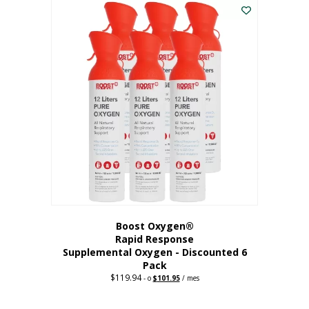
dólares.
es:
56,67
dólares.
Boost Oxygen®
Rapid Response
Supplemental Oxygen - Discounted 6
Pack
$
119.94
Precio
El
-
o
$
101.95
/ mes
original:
precio
$119.94.
actual
es: