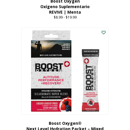
Boost Oxygen
Oxígeno Suplementario
REVIVE | Menta
$
8.99
-
$
19.99
Price
range:
Este
$8.99
producto
through
tiene
$19.99
múltiples
variantes.
Las
opciones
se
pueden
elegir
en
la
página
del
producto
Boost Oxygen®
Next Level Hydration Packet – Mixed