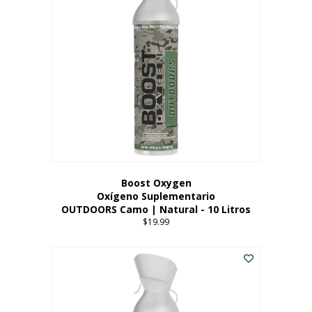
variantes.
Las
opciones
se
pueden
elegir
en
la
página
del
producto
Boost Oxygen
Oxígeno Suplementario
OUTDOORS Camo | Natural - 10 Litros
$
19.99