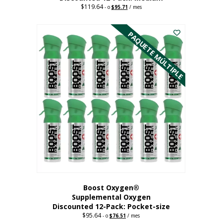
$
119.64
Precio
El
-
o
$
95.71
/ mes
original:
precio
Este
$119.64.
actual
es:
producto
PAQUETE MÚLTIPLE
95,71
tiene
dólares.
múltiples
variantes.
Las
opciones
se
pueden
elegir
en
la
página
del
producto
Boost Oxygen®
Supplemental Oxygen
Discounted 12-Pack: Pocket-size
$
95.64
Precio
El
-
o
$
76.51
/ mes
original:
precio