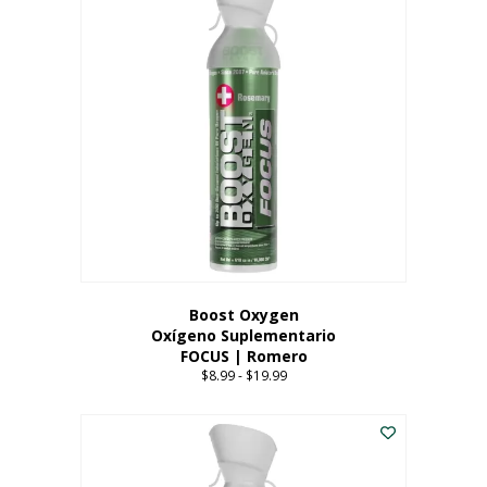
múltiples
variantes.
Las
opciones
se
pueden
elegir
en
la
página
del
producto
Boost Oxygen
Oxígeno Suplementario
FOCUS | Romero
$
8.99
-
$
19.99
Price
range:
Este
$8.99
producto
through
tiene
$19.99
múltiples