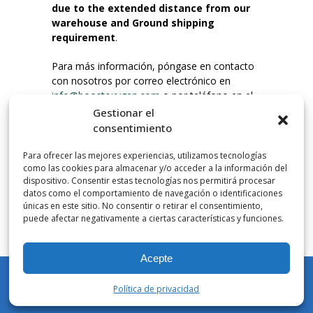
due to the extended distance from our
warehouse and Ground shipping
requirement
.
Para más información, póngase en contacto
con nosotros por correo electrónico en
info@boostoxygen.com
o por teléfono en el
203.331.8100.
Gestionar el
consentimiento
INSTRUCCIONES DE USO
Para ofrecer las mejores experiencias, utilizamos tecnologías
Colocar hasta la boca, presionar firmemente
como las cookies para almacenar y/o acceder a la información del
el botón e inhalar. Coloque la mascarilla
dispositivo. Consentir estas tecnologías nos permitirá procesar
debajo de la nariz y sobre la boca. Presione el
datos como el comportamiento de navegación o identificaciones
únicas en este sitio. No consentir o retirar el consentimiento,
gatillo hacia abajo para activar el flujo. Inspire
puede afectar negativamente a ciertas características y funciones.
por la boca.
Acepte
NÚMERO DE INHALACIONES
Los botes de bolsillo Boost Oxygen contienen
Política de privacidad
más de 3 litros de oxígeno respirable de
Mi cuenta
Tienda
Carrito
Lista de deseos
Buscar en
Aviator. Esto equivale a aproximadamente 60