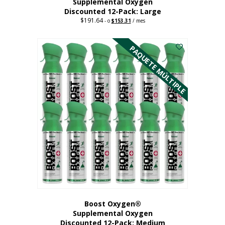
Supplemental Oxygen
Discounted 12-Pack: Large
$
191.64
Original
Current
-
o
$
153.31
/ mes
price
price
Este
was:
is:
$191.64.
$153.31.
producto
PAQUETE MÚLTIPLE
tiene
múltiples
variantes.
Las
opciones
se
pueden
elegir
en
la
página
del
producto
Boost Oxygen®
Supplemental Oxygen
Discounted 12-Pack: Medium