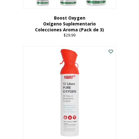
producto
Boost Oxygen
Oxígeno Suplementario
Colecciones Aroma (Pack de 3)
$
29.99
Este
producto
tiene
múltiples
variantes.
Las
opciones
se
pueden
elegir
en
la
página
del
producto