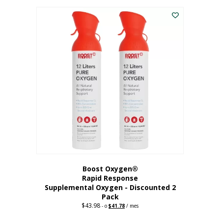
227,88
actual
dólares.
es:
182,30
dólares.
Boost Oxygen®
Rapid Response
Supplemental Oxygen - Discounted 2
Pack
$
43.98
Original
Current
-
o
$
41.78
/ mes
price
price
was:
is: