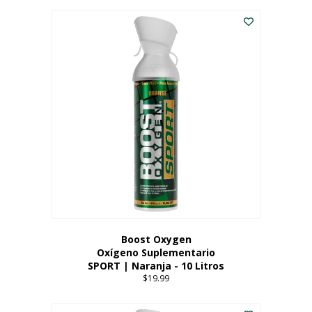
Este
$8.99
producto
through
tiene
$19.99
múltiples
variantes.
Las
opciones
se
pueden
elegir
en
la
página
del
producto
Boost Oxygen
Oxígeno Suplementario
SPORT | Naranja - 10 Litros
$
19.99