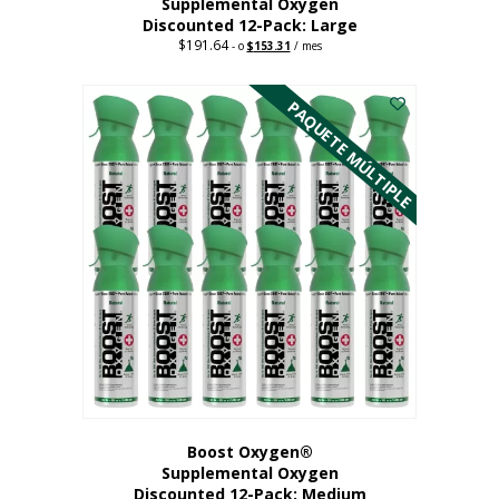
Supplemental Oxygen
Discounted 12-Pack: Large
$
191.64
Original
Current
-
o
$
153.31
/ mes
price
price
Este
was:
is:
$191.64.
$153.31.
producto
PAQUETE MÚLTIPLE
tiene
múltiples
variantes.
Las
opciones
se
pueden
elegir
en
la
página
del
producto
Boost Oxygen®
Supplemental Oxygen
Discounted 12-Pack: Medium