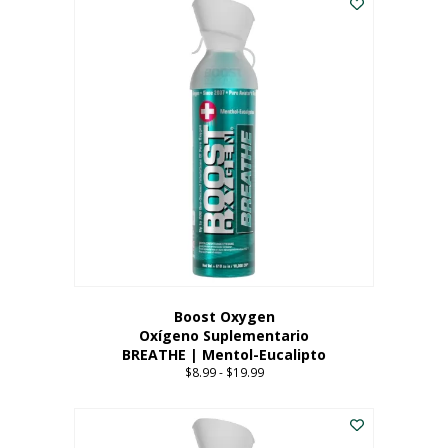
Boost Oxygen
Oxígeno Suplementario
BREATHE | Mentol-Eucalipto
$
8.99
-
$
19.99
Price
range:
Este
$8.99
producto
through
tiene
$19.99