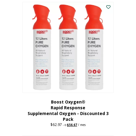
$43.98.
$41.78.
Boost Oxygen®
Rapid Response
Supplemental Oxygen - Discounted 3
Pack
$
62.97
Precio
El
-
o
$
56.67
/ mes
original:
precio
62,97
actual