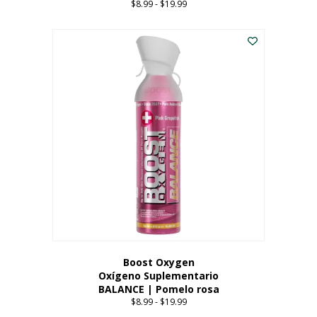
$
8.99
-
$
19.99
Price
range:
Este
$8.99
producto
through
tiene
$19.99
múltiples
variantes.
Las
opciones
se
pueden
elegir
en
la
página
del
producto
Boost Oxygen
Oxígeno Suplementario
BALANCE | Pomelo rosa
$
8.99
-
$
19.99
Price
range: