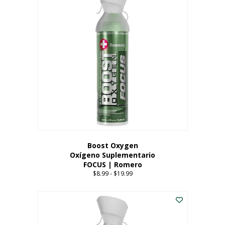
múltiples
variantes.
Las
opciones
se
pueden
elegir
en
la
página
del
producto
Boost Oxygen
Oxígeno Suplementario
FOCUS | Romero
$
8.99
-
$
19.99
Price
range:
Este
$8.99
producto
through
tiene
$19.99
múltiples