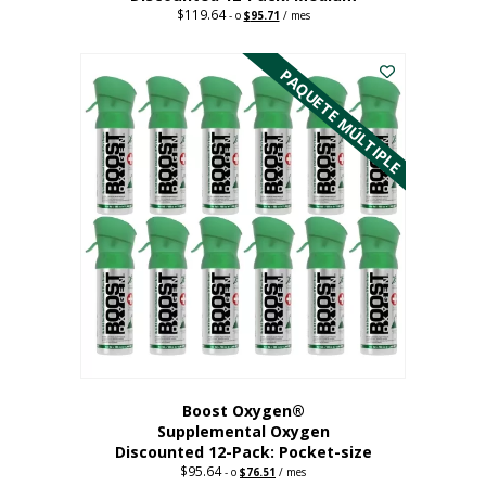
$
119.64
Precio
El
-
o
$
95.71
/ mes
original:
precio
Este
$119.64.
actual
es:
producto
PAQUETE MÚLTIPLE
95,71
tiene
dólares.
múltiples
variantes.
Las
opciones
se
pueden
elegir
en
la
página
del
producto
Boost Oxygen®
Supplemental Oxygen
Discounted 12-Pack: Pocket-size
$
95.64
Precio
El
-
o
$
76.51
/ mes
original:
precio