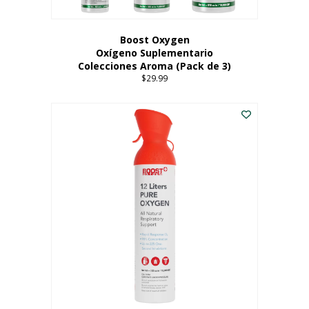
producto
Boost Oxygen
Oxígeno Suplementario
Colecciones Aroma (Pack de 3)
$
29.99
Este
producto
tiene
múltiples
variantes.
Las
opciones
se
pueden
elegir
en
la
página
del
producto