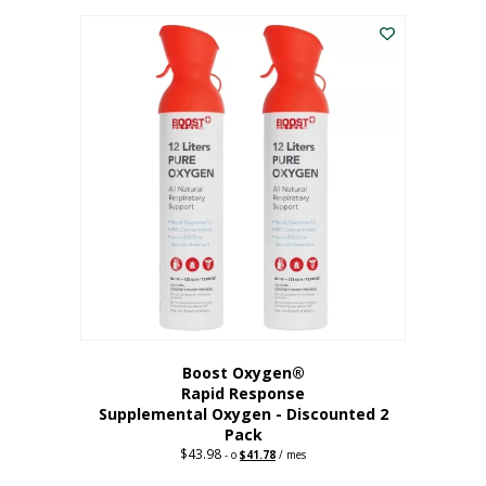
227,88
actual
dólares.
es:
182,30
dólares.
Boost Oxygen®
Rapid Response
Supplemental Oxygen - Discounted 2
Pack
$
43.98
Original
Current
-
o
$
41.78
/ mes
price
price
was:
is: