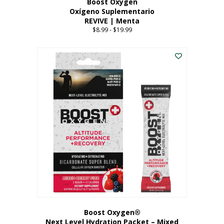
Boost Oxygen
Oxígeno Suplementario
REVIVE | Menta
$
8.99
-
$
19.99
Price
range:
Este
$8.99
producto
through
tiene
$19.99
múltiples
variantes.
Las
opciones
se
pueden
elegir
en
la
página
del
producto
Boost Oxygen®
Next Level Hydration Packet – Mixed