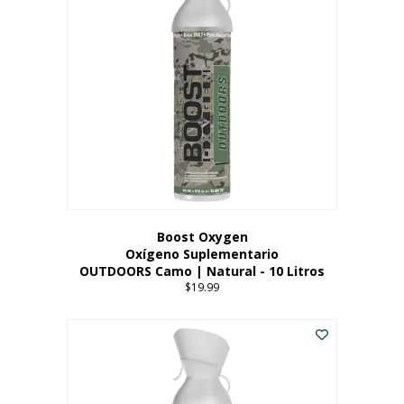
variantes.
Las
opciones
se
pueden
elegir
en
la
página
del
producto
Boost Oxygen
Oxígeno Suplementario
OUTDOORS Camo | Natural - 10 Litros
$
19.99