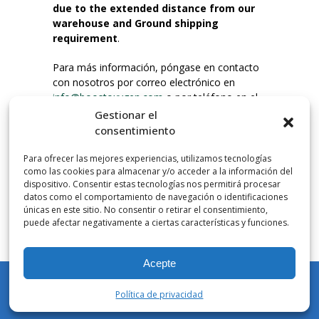
due to the extended distance from our
warehouse and Ground shipping
requirement
.
Para más información, póngase en contacto
con nosotros por correo electrónico en
info@boostoxygen.com
o por teléfono en el
203.331.8100.
Gestionar el
consentimiento
INSTRUCCIONES DE USO
Para ofrecer las mejores experiencias, utilizamos tecnologías
Colocar hasta la boca, presionar firmemente
como las cookies para almacenar y/o acceder a la información del
el botón e inhalar. Coloque la mascarilla
dispositivo. Consentir estas tecnologías nos permitirá procesar
debajo de la nariz y sobre la boca. Presione el
datos como el comportamiento de navegación o identificaciones
únicas en este sitio. No consentir o retirar el consentimiento,
gatillo hacia abajo para activar el flujo. Inspire
puede afectar negativamente a ciertas características y funciones.
por la boca.
Acepte
NÚMERO DE INHALACIONES
Los botes de bolsillo Boost Oxygen contienen
Política de privacidad
más de 3 litros de oxígeno respirable de
Mi cuenta
Tienda
Carrito
Lista de deseos
Buscar en
Aviator. Esto equivale a aproximadamente 60