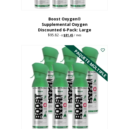
producto
Boost Oxygen®
Supplemental Oxygen
Discounted 6-Pack: Large
$
95.82
Original
Current
-
o
$
81.45
/ mes
price
price
Este
was:
is:
$95.82.
$81.45.
producto
PAQUETE MÚLTIPLE
tiene
múltiples
variantes.
Las
opciones
se
pueden
elegir
en
la
página
del
producto