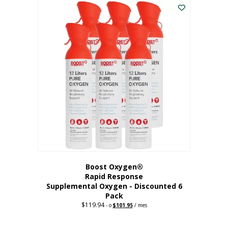
dólares.
es:
56,67
dólares.
Boost Oxygen®
Rapid Response
Supplemental Oxygen - Discounted 6
Pack
$
119.94
Precio
El
-
o
$
101.95
/ mes
original:
precio
$119.94.
actual
es: