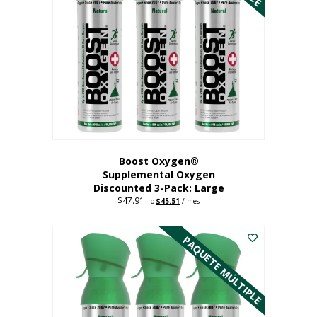
Boost Oxygen®
Supplemental Oxygen
Discounted 3-Pack: Large
$
47.91
Original
Current
-
o
$
45.51
/ mes
price
price
Este
was:
is:
$47.91.
$45.51.
producto
PAQUETE MÚLTIPLE
tiene
múltiples
variantes.
Las
opciones