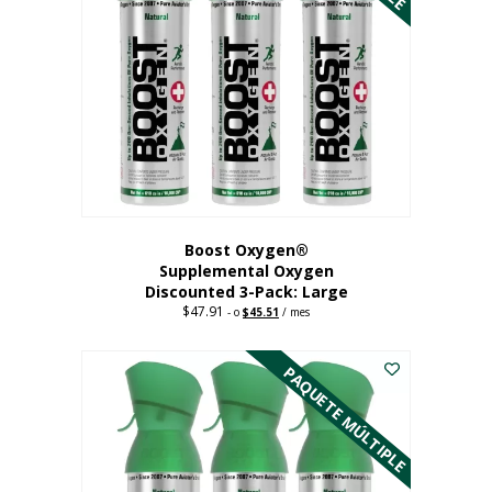
Boost Oxygen®
Supplemental Oxygen
Discounted 3-Pack: Large
$
47.91
Original
Current
-
o
$
45.51
/ mes
price
price
Este
was:
is:
$47.91.
$45.51.
producto
PAQUETE MÚLTIPLE
tiene
múltiples
variantes.
Las
opciones