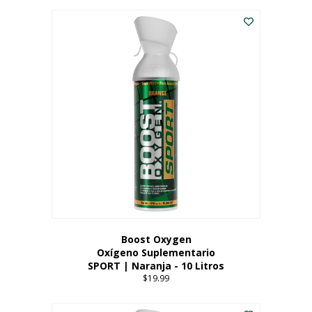
Este
$8.99
producto
through
tiene
$19.99
múltiples
variantes.
Las
opciones
se
pueden
elegir
en
la
página
del
producto
Boost Oxygen
Oxígeno Suplementario
SPORT | Naranja - 10 Litros
$
19.99