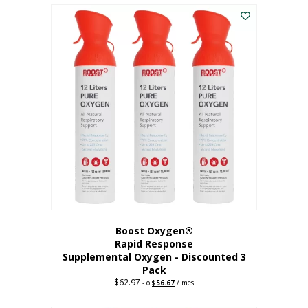
$43.98.
$41.78.
Boost Oxygen®
Rapid Response
Supplemental Oxygen - Discounted 3
Pack
$
62.97
Precio
El
-
o
$
56.67
/ mes
original:
precio
62,97
actual