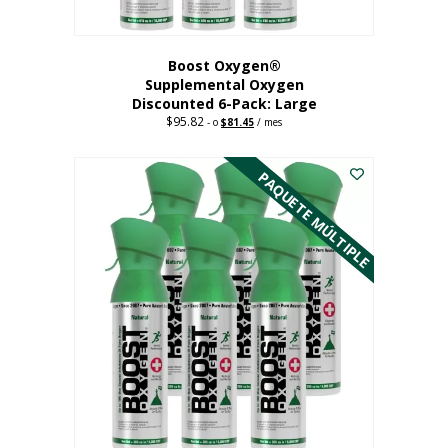
producto
Boost Oxygen®
Supplemental Oxygen
Discounted 6-Pack: Large
$
95.82
Original
Current
-
o
$
81.45
/ mes
price
price
Este
was:
is:
$95.82.
$81.45.
producto
PAQUETE MÚLTIPLE
tiene
múltiples
variantes.
Las
opciones
se
pueden
elegir
en
la
página
del
producto