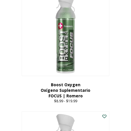
múltiples
variantes.
Las
opciones
se
pueden
elegir
en
la
página
del
producto
Boost Oxygen
Oxígeno Suplementario
FOCUS | Romero
$
8.99
-
$
19.99
Price
range:
Este
$8.99
producto
through
tiene
$19.99
múltiples