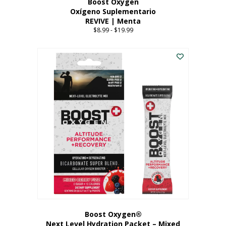
Boost Oxygen
Oxígeno Suplementario
REVIVE | Menta
$
8.99
-
$
19.99
Price
range:
Este
$8.99
producto
through
tiene
$19.99
múltiples
variantes.
Las
opciones
se
pueden
elegir
en
la
página
del
producto
Boost Oxygen®
Next Level Hydration Packet – Mixed