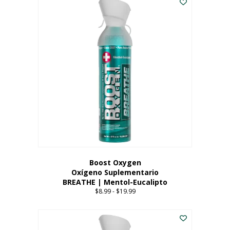
Boost Oxygen
Oxígeno Suplementario
BREATHE | Mentol-Eucalipto
$
8.99
-
$
19.99
Price
range:
Este
$8.99
producto
through
tiene
$19.99