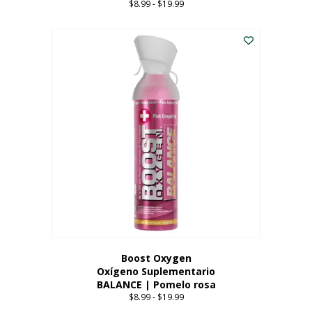
$
8.99
-
$
19.99
Price
range:
Este
$8.99
producto
through
tiene
$19.99
múltiples
variantes.
Las
opciones
se
pueden
elegir
en
la
página
del
producto
Boost Oxygen
Oxígeno Suplementario
BALANCE | Pomelo rosa
$
8.99
-
$
19.99
Price
range: