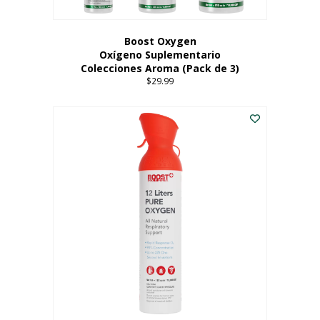
producto
Boost Oxygen
Oxígeno Suplementario
Colecciones Aroma (Pack de 3)
$
29.99
Este
producto
tiene
múltiples
variantes.
Las
opciones
se
pueden
elegir
en
la
página
del
producto