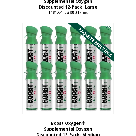
Supplemental Oxygen
Discounted 12-Pack: Large
$
191.64
Original
Current
-
o
$
153.31
/ mes
price
price
Este
was:
is:
$191.64.
$153.31.
producto
PAQUETE MÚLTIPLE
tiene
múltiples
variantes.
Las
opciones
se
pueden
elegir
en
la
página
del
producto
Boost Oxygen®
Supplemental Oxygen
Discounted 12-Pack: Medium