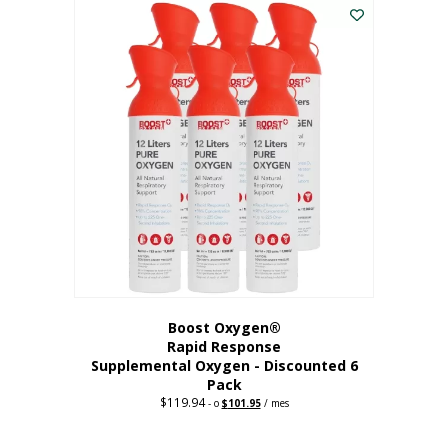
dólares.
es:
56,67
dólares.
Boost Oxygen®
Rapid Response
Supplemental Oxygen - Discounted 6
Pack
$
119.94
Precio
El
-
o
$
101.95
/ mes
original:
precio
$119.94.
actual
es: