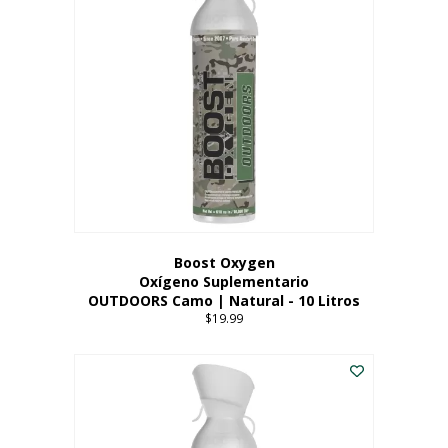
variantes.
Las
opciones
se
pueden
elegir
en
la
página
del
producto
Boost Oxygen
Oxígeno Suplementario
OUTDOORS Camo | Natural - 10 Litros
$
19.99