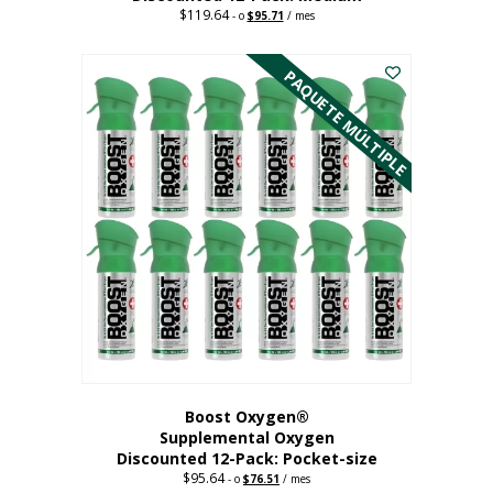
$
119.64
Precio
El
-
o
$
95.71
/ mes
original:
precio
Este
$119.64.
actual
es:
producto
PAQUETE MÚLTIPLE
95,71
tiene
dólares.
múltiples
variantes.
Las
opciones
se
pueden
elegir
en
la
página
del
producto
Boost Oxygen®
Supplemental Oxygen
Discounted 12-Pack: Pocket-size
$
95.64
Precio
El
-
o
$
76.51
/ mes
original:
precio