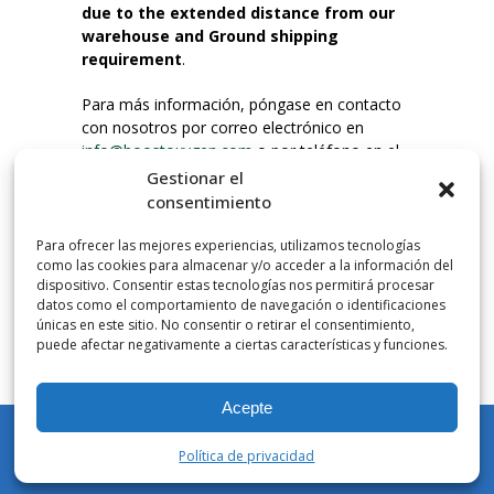
due to the extended distance from our
warehouse and Ground shipping
requirement
.
Para más información, póngase en contacto
con nosotros por correo electrónico en
info@boostoxygen.com
o por teléfono en el
203.331.8100.
Gestionar el
consentimiento
INSTRUCCIONES DE USO
Para ofrecer las mejores experiencias, utilizamos tecnologías
Colocar hasta la boca, presionar firmemente
como las cookies para almacenar y/o acceder a la información del
el botón e inhalar. Coloque la mascarilla
dispositivo. Consentir estas tecnologías nos permitirá procesar
debajo de la nariz y sobre la boca. Presione el
datos como el comportamiento de navegación o identificaciones
únicas en este sitio. No consentir o retirar el consentimiento,
gatillo hacia abajo para activar el flujo. Inspire
puede afectar negativamente a ciertas características y funciones.
por la boca.
Acepte
NÚMERO DE INHALACIONES
Los botes de bolsillo Boost Oxygen contienen
Política de privacidad
más de 3 litros de oxígeno respirable de
Mi cuenta
Tienda
Carrito
Lista de deseos
Buscar en
Aviator. Esto equivale a aproximadamente 60