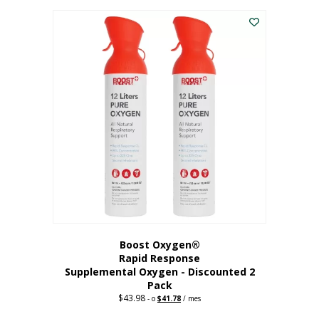
227,88
actual
dólares.
es:
182,30
dólares.
Boost Oxygen®
Rapid Response
Supplemental Oxygen - Discounted 2
Pack
$
43.98
Original
Current
-
o
$
41.78
/ mes
price
price
was:
is: