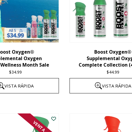
oost Oxygen®
Boost Oxygen®
plemental Oxygen
Supplemental Oxy
 Wellness Month Sale
Complete Collection (
$
34.99
$
44.99
VISTA RÁPIDA
VISTA RÁPIDA
VENTA