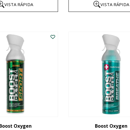
VISTA RÁPIDA
VISTA RÁPIDA
$8
th
Este
$1
producto
tiene
múltiples
variantes.
Las
opciones
se
pueden
elegir
en
la
Boost Oxygen
Boost Oxygen