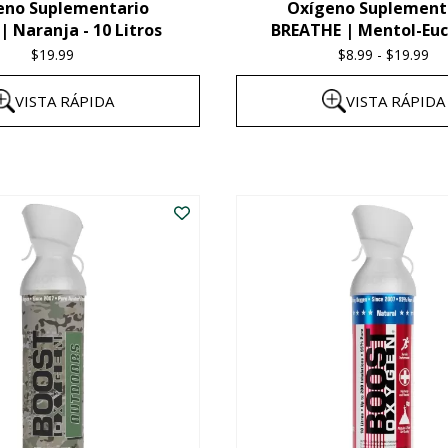
eno Suplementario
Oxígeno Suplement
página
 Naranja - 10 Litros
BREATHE | Mentol-Euc
del
$
19.99
$
8.99
-
$
19.99
Pri
producto
ra
VISTA RÁPIDA
VISTA RÁPIDA
$8
th
Este
$1
producto
tiene
múltiples
variantes.
Las
opciones
se
pueden