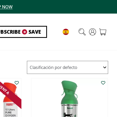
P NOW
UBSCRIBE
+
SAVE
VENTA