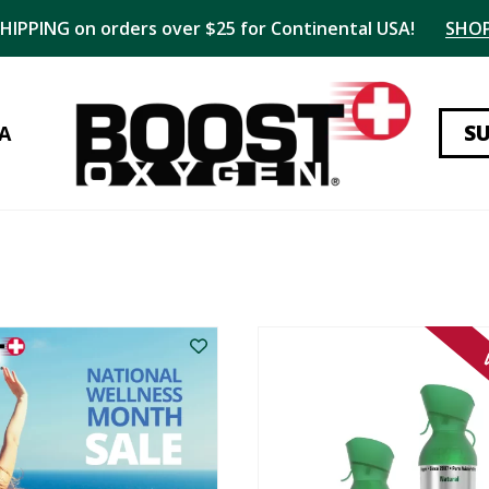
SHIPPING on orders over $25 for Continental USA!
SHO
S
A