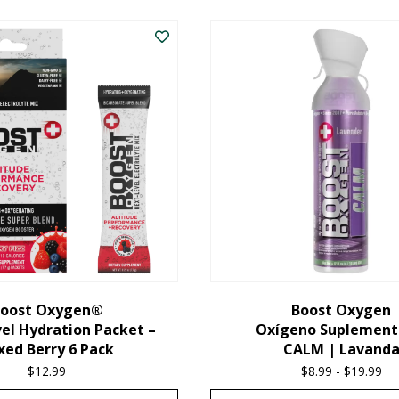
oost Oxygen®
Boost Oxygen
el Hydration Packet –
Oxígeno Suplement
xed Berry 6 Pack
CALM | Lavand
$
12.99
$
8.99
-
$
19.99
Pri
ra