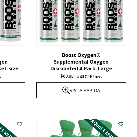
se
pueden
elegir
en
la
Boost Oxygen®
página
gen
Supplemental Oxygen
del
ket-size
Discounted 4-Pack: Large
producto
nt
Original
Current
$
63.88
s
-
o
$
57.49
/ mes
price
price
was:
is:
VISTA RÁPIDA
1.
$63.88.
$57.49.
Este
producto
TE MÚLTIPLE
PAQUETE MÚLTIPLE
tiene