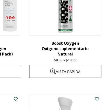
Boost Oxygen
gen
Oxígeno suplementario
4 Pack)
Natural
$
8.99
-
$
19.99
Price
range:
VISTA RÁPIDA
$8.99
through
Este
$19.99
producto
tiene