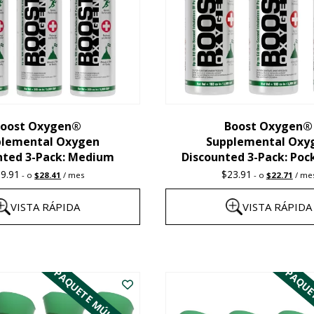
oost Oxygen®
Boost Oxygen®
plemental Oxygen
Supplemental Oxy
nted 3-Pack: Medium
Discounted 3-Pack: Poc
Original
Current
Original
Curre
29.91
$
23.91
-
o
$
28.41
/ mes
-
o
$
22.71
/ me
price
price
price
price
was:
is:
was:
is:
VISTA RÁPIDA
VISTA RÁPIDA
$29.91.
$28.41.
$23.91.
$22.7
Este
producto
PAQUETE MÚLTIPLE
PAQUE
tiene