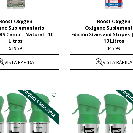
elegir
en
la
Boost Oxygen
Boost Oxygen
eno Suplementario
Oxígeno Suplement
página
 Camo | Natural - 10
Edición Stars and Stripes 
del
Litros
10 Litros
producto
$
19.99
$
19.99
VISTA RÁPIDA
VISTA RÁPIDA
PAQUETE MÚLTIPLE
PAQUE