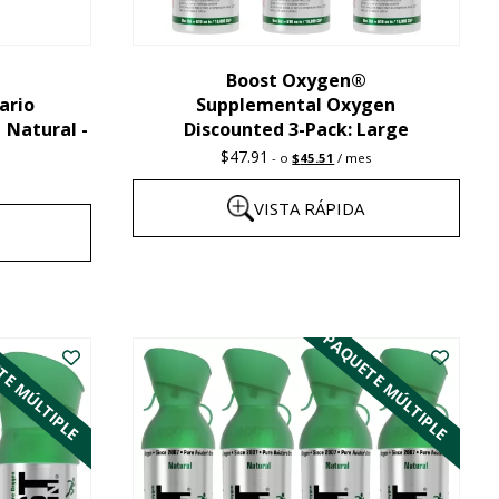
elegir
en
la
Boost Oxygen®
ario
Supplemental Oxygen
página
| Natural -
Discounted 3-Pack: Large
del
Original
Current
$
47.91
-
o
$
45.51
/ mes
producto
price
price
was:
is:
VISTA RÁPIDA
$47.91.
$45.51.
Este
producto
TE MÚLTIPLE
PAQUETE MÚLTIPLE
tiene
múltiples
variantes.
Las
opciones