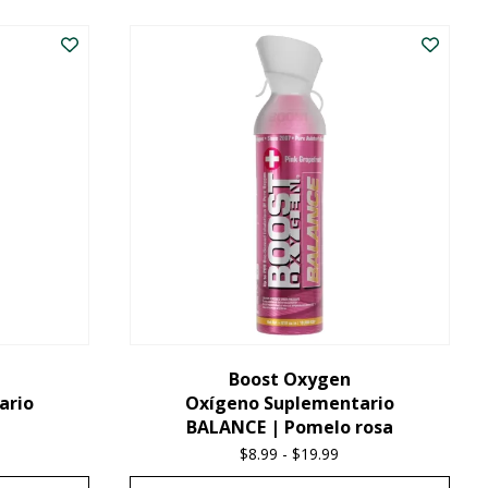
producto
tiene
múltiples
variantes.
Las
opciones
se
pueden
elegir
en
la
Boost Oxygen
ario
Oxígeno Suplementario
página
a
BALANCE | Pomelo rosa
del
ce
$
8.99
-
$
19.99
Price
producto
nge:
range: