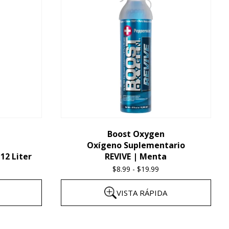
múltiples
variantes.
Las
opciones
se
pueden
elegir
en
la
Boost Oxygen
Oxígeno Suplementario
página
12 Liter
REVIVE | Menta
del
$
8.99
-
$
19.99
Price
producto
range:
VISTA RÁPIDA
$8.99
through
Este
$19.99