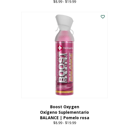
$
8.99
-
$
19.99
Price
range:
Este
$8.99
producto
through
tiene
$19.99
múltiples
variantes.
Las
opciones
se
pueden
elegir
en
la
página
del
producto
Boost Oxygen
Oxígeno Suplementario
BALANCE | Pomelo rosa
$
8.99
-
$
19.99
Price
range: