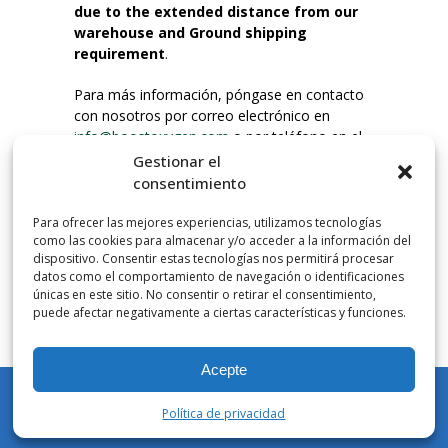
due to the extended distance from our
warehouse and Ground shipping
requirement
.
Para más información, póngase en contacto
con nosotros por correo electrónico en
info@boostoxygen.com
o por teléfono en el
203.331.8100.
Gestionar el
consentimiento
INSTRUCCIONES DE USO
Para ofrecer las mejores experiencias, utilizamos tecnologías
Colocar hasta la boca, presionar firmemente
como las cookies para almacenar y/o acceder a la información del
el botón e inhalar. Coloque la mascarilla
dispositivo. Consentir estas tecnologías nos permitirá procesar
debajo de la nariz y sobre la boca. Presione el
datos como el comportamiento de navegación o identificaciones
únicas en este sitio. No consentir o retirar el consentimiento,
gatillo hacia abajo para activar el flujo. Inspire
puede afectar negativamente a ciertas características y funciones.
por la boca.
Acepte
NÚMERO DE INHALACIONES
Los botes de bolsillo Boost Oxygen contienen
Política de privacidad
más de 3 litros de oxígeno respirable de
Mi cuenta
Tienda
Carrito
Lista de deseos
Buscar en
Aviator. Esto equivale a aproximadamente 60