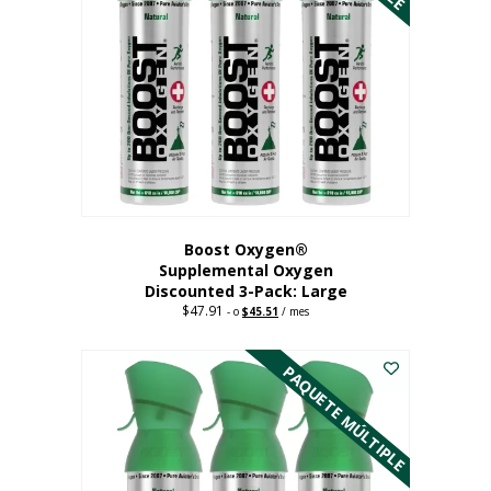
Boost Oxygen®
Supplemental Oxygen
Discounted 3-Pack: Large
$
47.91
Original
Current
-
o
$
45.51
/ mes
price
price
Este
was:
is:
$47.91.
$45.51.
producto
PAQUETE MÚLTIPLE
tiene
múltiples
variantes.
Las
opciones