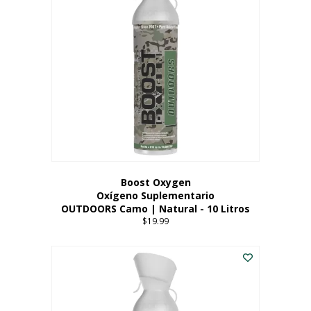
variantes.
Las
opciones
se
pueden
elegir
en
la
página
del
producto
Boost Oxygen
Oxígeno Suplementario
OUTDOORS Camo | Natural - 10 Litros
$
19.99