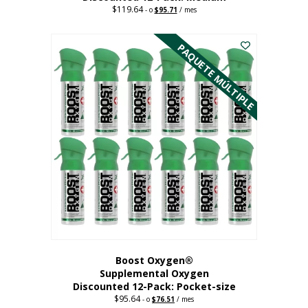
$
119.64
Precio
El
-
o
$
95.71
/ mes
original:
precio
Este
$119.64.
actual
es:
producto
PAQUETE MÚLTIPLE
95,71
tiene
dólares.
múltiples
variantes.
Las
opciones
se
pueden
elegir
en
la
página
del
producto
Boost Oxygen®
Supplemental Oxygen
Discounted 12-Pack: Pocket-size
$
95.64
Precio
El
-
o
$
76.51
/ mes
original:
precio