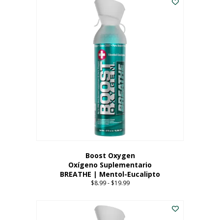
Boost Oxygen
Oxígeno Suplementario
BREATHE | Mentol-Eucalipto
$
8.99
-
$
19.99
Price
range:
Este
$8.99
producto
through
tiene
$19.99