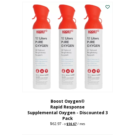
$43.98.
$41.78.
Boost Oxygen®
Rapid Response
Supplemental Oxygen - Discounted 3
Pack
$
62.97
Precio
El
-
o
$
56.67
/ mes
original:
precio
62,97
actual