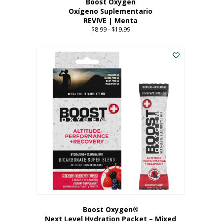
Boost Oxygen
Oxígeno Suplementario
REVIVE | Menta
$
8.99
-
$
19.99
Price
range:
Este
$8.99
producto
through
tiene
$19.99
múltiples
variantes.
Las
opciones
se
pueden
elegir
en
la
página
del
producto
Boost Oxygen®
Next Level Hydration Packet – Mixed