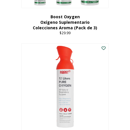
producto
Boost Oxygen
Oxígeno Suplementario
Colecciones Aroma (Pack de 3)
$
29.99
Este
producto
tiene
múltiples
variantes.
Las
opciones
se
pueden
elegir
en
la
página
del
producto