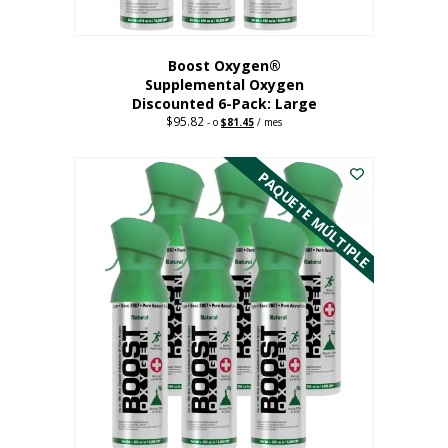
producto
Boost Oxygen®
Supplemental Oxygen
Discounted 6-Pack: Large
$
95.82
Original
Current
-
o
$
81.45
/ mes
price
price
Este
was:
is:
$95.82.
$81.45.
producto
PAQUETE MÚLTIPLE
tiene
múltiples
variantes.
Las
opciones
se
pueden
elegir
en
la
página
del
producto