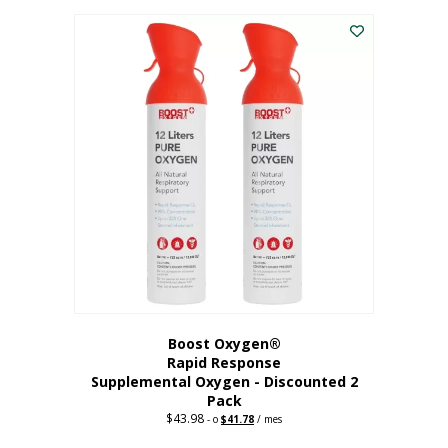
227,88
actual
dólares.
es:
182,30
dólares.
Boost Oxygen®
Rapid Response
Supplemental Oxygen - Discounted 2
Pack
$
43.98
Original
Current
-
o
$
41.78
/ mes
price
price
was:
is: