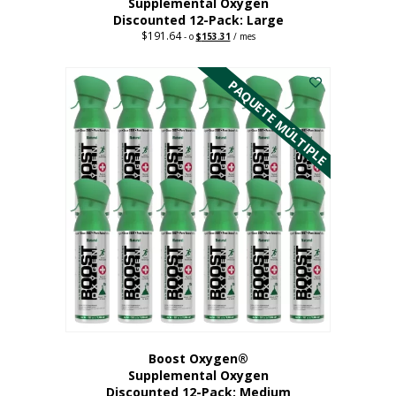
Supplemental Oxygen
Discounted 12-Pack: Large
$
191.64
Original
Current
-
o
$
153.31
/ mes
price
price
Este
was:
is:
$191.64.
$153.31.
producto
PAQUETE MÚLTIPLE
tiene
múltiples
variantes.
Las
opciones
se
pueden
elegir
en
la
página
del
producto
Boost Oxygen®
Supplemental Oxygen
Discounted 12-Pack: Medium