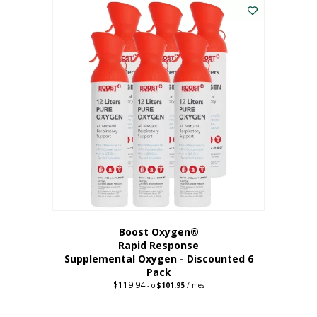
dólares.
es:
56,67
dólares.
Boost Oxygen®
Rapid Response
Supplemental Oxygen - Discounted 6
Pack
$
119.94
Precio
El
-
o
$
101.95
/ mes
original:
precio
$119.94.
actual
es: