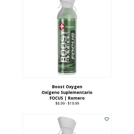
múltiples
variantes.
Las
opciones
se
pueden
elegir
en
la
página
del
producto
Boost Oxygen
Oxígeno Suplementario
FOCUS | Romero
$
8.99
-
$
19.99
Price
range:
Este
$8.99
producto
through
tiene
$19.99
múltiples