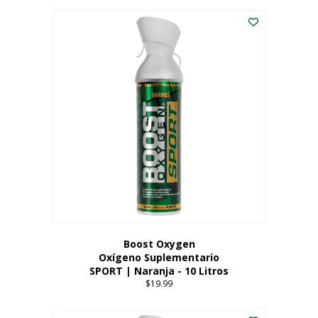
Este
$8.99
producto
through
tiene
$19.99
múltiples
variantes.
Las
opciones
se
pueden
elegir
en
la
página
del
producto
Boost Oxygen
Oxígeno Suplementario
SPORT | Naranja - 10 Litros
$
19.99