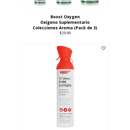
producto
Boost Oxygen
Oxígeno Suplementario
Colecciones Aroma (Pack de 3)
$
29.99
Este
producto
tiene
múltiples
variantes.
Las
opciones
se
pueden
elegir
en
la
página
del
producto