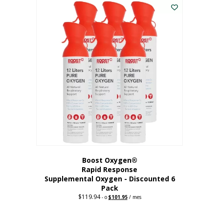
dólares.
es:
56,67
dólares.
Boost Oxygen®
Rapid Response
Supplemental Oxygen - Discounted 6
Pack
$
119.94
Precio
El
-
o
$
101.95
/ mes
original:
precio
$119.94.
actual
es: