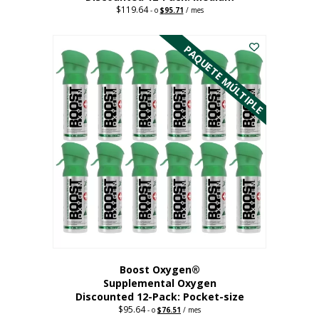
$
119.64
Precio
El
-
o
$
95.71
/ mes
original:
precio
Este
$119.64.
actual
es:
producto
PAQUETE MÚLTIPLE
95,71
tiene
dólares.
múltiples
variantes.
Las
opciones
se
pueden
elegir
en
la
página
del
producto
Boost Oxygen®
Supplemental Oxygen
Discounted 12-Pack: Pocket-size
$
95.64
Precio
El
-
o
$
76.51
/ mes
original:
precio