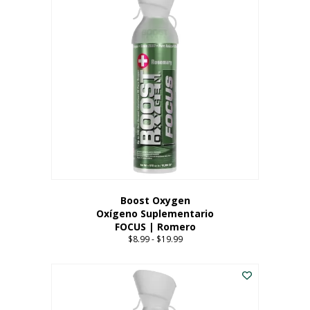
múltiples
variantes.
Las
opciones
se
pueden
elegir
en
la
página
del
producto
Boost Oxygen
Oxígeno Suplementario
FOCUS | Romero
$
8.99
-
$
19.99
Price
range:
Este
$8.99
producto
through
tiene
$19.99
múltiples