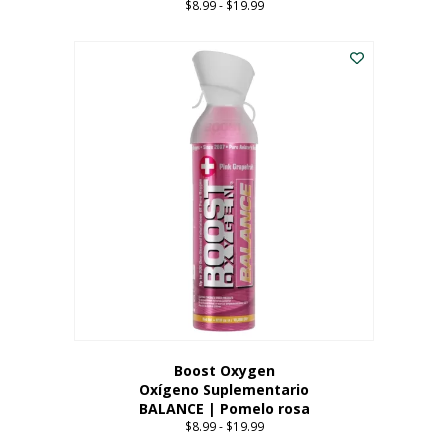
$
8.99
-
$
19.99
Price
range:
Este
$8.99
producto
through
tiene
$19.99
múltiples
variantes.
Las
opciones
se
pueden
elegir
en
la
página
del
producto
Boost Oxygen
Oxígeno Suplementario
BALANCE | Pomelo rosa
$
8.99
-
$
19.99
Price
range: