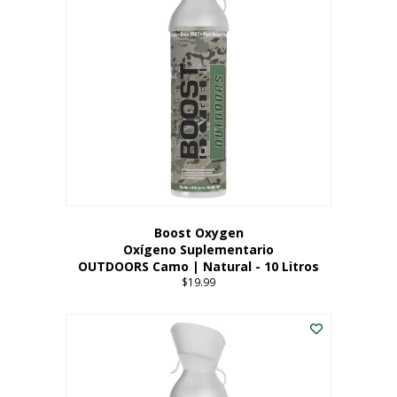
variantes.
Las
opciones
se
pueden
elegir
en
la
página
del
producto
Boost Oxygen
Oxígeno Suplementario
OUTDOORS Camo | Natural - 10 Litros
$
19.99