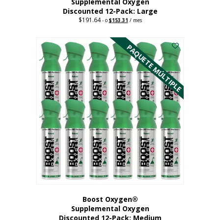
Supplemental Oxygen
Discounted 12-Pack: Large
$
191.64
Original
Current
-
o
$
153.31
/ mes
price
price
Este
was:
is:
$191.64.
$153.31.
producto
PAQUETE MÚLTIPLE
tiene
múltiples
variantes.
Las
opciones
se
pueden
elegir
en
la
página
del
producto
Boost Oxygen®
Supplemental Oxygen
Discounted 12-Pack: Medium