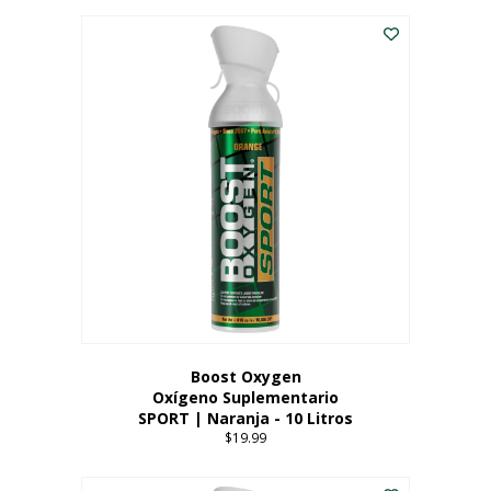
Este
$8.99
producto
through
tiene
$19.99
múltiples
variantes.
Las
opciones
se
pueden
elegir
en
la
página
del
producto
Boost Oxygen
Oxígeno Suplementario
SPORT | Naranja - 10 Litros
$
19.99