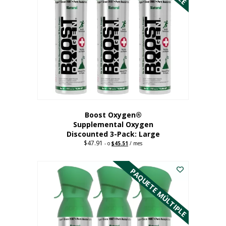
Boost Oxygen®
Supplemental Oxygen
Discounted 3-Pack: Large
$
47.91
Original
Current
-
o
$
45.51
/ mes
price
price
Este
was:
is:
$47.91.
$45.51.
producto
PAQUETE MÚLTIPLE
tiene
múltiples
variantes.
Las
opciones