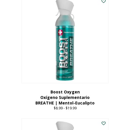
Boost Oxygen
Oxígeno Suplementario
BREATHE | Mentol-Eucalipto
$
8.99
-
$
19.99
Price
range:
Este
$8.99
producto
through
tiene
$19.99