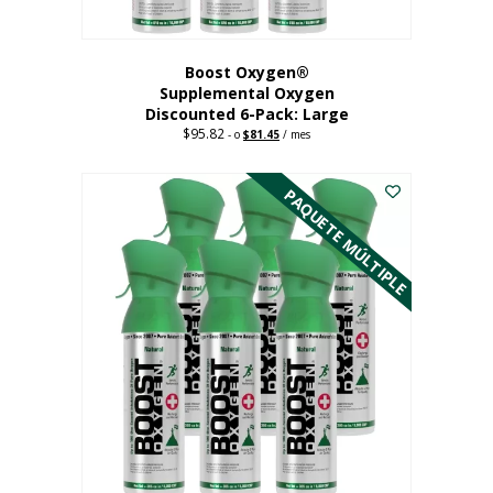
producto
Boost Oxygen®
Supplemental Oxygen
Discounted 6-Pack: Large
$
95.82
Original
Current
-
o
$
81.45
/ mes
price
price
Este
was:
is:
$95.82.
$81.45.
producto
PAQUETE MÚLTIPLE
tiene
múltiples
variantes.
Las
opciones
se
pueden
elegir
en
la
página
del
producto