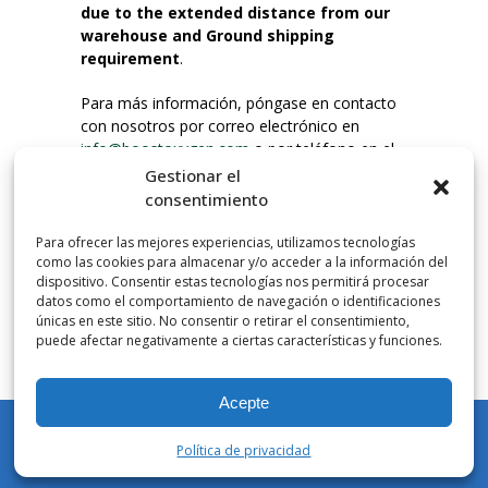
due to the extended distance from our
warehouse and Ground shipping
requirement
.
Para más información, póngase en contacto
con nosotros por correo electrónico en
info@boostoxygen.com
o por teléfono en el
203.331.8100.
Gestionar el
consentimiento
INSTRUCCIONES DE USO
Para ofrecer las mejores experiencias, utilizamos tecnologías
Colocar hasta la boca, presionar firmemente
como las cookies para almacenar y/o acceder a la información del
el botón e inhalar. Coloque la mascarilla
dispositivo. Consentir estas tecnologías nos permitirá procesar
debajo de la nariz y sobre la boca. Presione el
datos como el comportamiento de navegación o identificaciones
únicas en este sitio. No consentir o retirar el consentimiento,
gatillo hacia abajo para activar el flujo. Inspire
puede afectar negativamente a ciertas características y funciones.
por la boca.
Acepte
NÚMERO DE INHALACIONES
Los botes de bolsillo Boost Oxygen contienen
Política de privacidad
más de 3 litros de oxígeno respirable de
Mi cuenta
Tienda
Carrito
Lista de deseos
Buscar en
Aviator. Esto equivale a aproximadamente 60