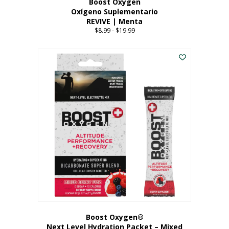
Boost Oxygen
Oxígeno Suplementario
REVIVE | Menta
$
8.99
-
$
19.99
Price
range:
Este
$8.99
producto
through
tiene
$19.99
múltiples
variantes.
Las
opciones
se
pueden
elegir
en
la
página
del
producto
Boost Oxygen®
Next Level Hydration Packet – Mixed