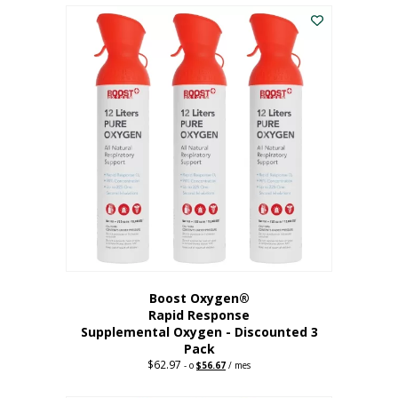
$43.98.
$41.78.
Boost Oxygen®
Rapid Response
Supplemental Oxygen - Discounted 3
Pack
$
62.97
Precio
El
-
o
$
56.67
/ mes
original:
precio
62,97
actual