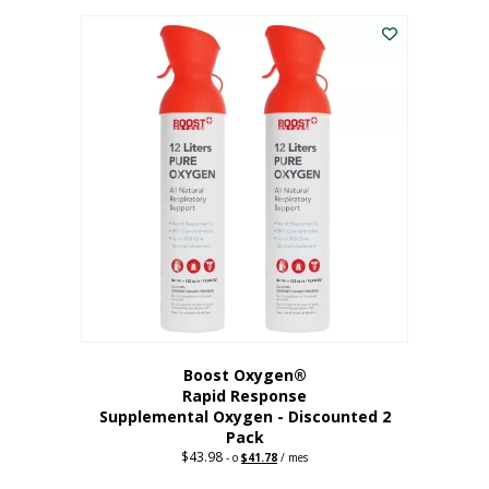
227,88
actual
dólares.
es:
182,30
dólares.
Boost Oxygen®
Rapid Response
Supplemental Oxygen - Discounted 2
Pack
$
43.98
Original
Current
-
o
$
41.78
/ mes
price
price
was:
is: