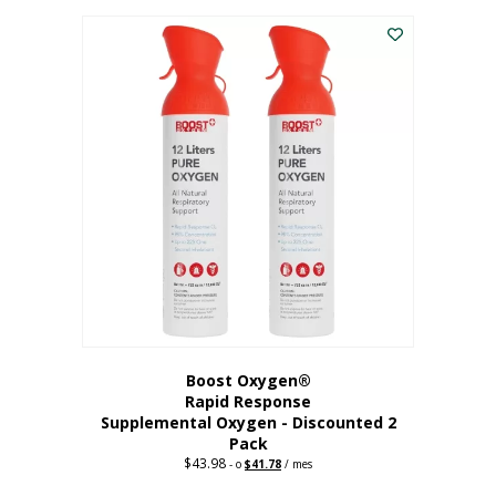
227,88
actual
dólares.
es:
182,30
dólares.
Boost Oxygen®
Rapid Response
Supplemental Oxygen - Discounted 2
Pack
$
43.98
Original
Current
-
o
$
41.78
/ mes
price
price
was:
is: