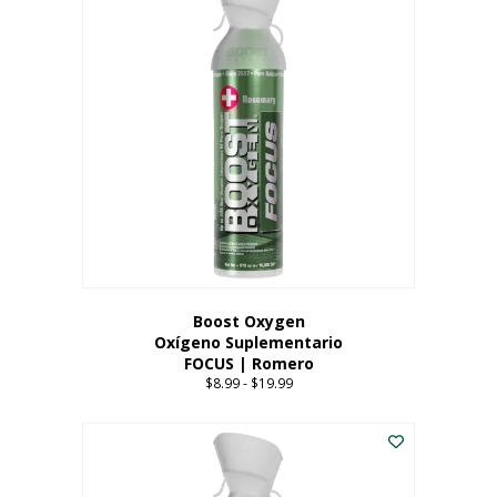
múltiples
variantes.
Las
opciones
se
pueden
elegir
en
la
página
del
producto
Boost Oxygen
Oxígeno Suplementario
FOCUS | Romero
$
8.99
-
$
19.99
Price
range:
Este
$8.99
producto
through
tiene
$19.99
múltiples