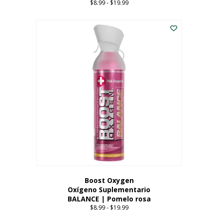
$
8.99
-
$
19.99
Price
range:
Este
$8.99
producto
through
tiene
$19.99
múltiples
variantes.
Las
opciones
se
pueden
elegir
en
la
página
del
producto
Boost Oxygen
Oxígeno Suplementario
BALANCE | Pomelo rosa
$
8.99
-
$
19.99
Price
range: