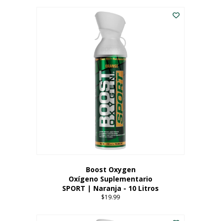
Este
$8.99
producto
through
tiene
$19.99
múltiples
variantes.
Las
opciones
se
pueden
elegir
en
la
página
del
producto
Boost Oxygen
Oxígeno Suplementario
SPORT | Naranja - 10 Litros
$
19.99