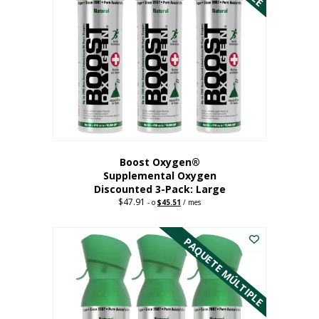
Boost Oxygen®
Supplemental Oxygen
Discounted 3-Pack: Large
$
47.91
Original
Current
-
o
$
45.51
/ mes
price
price
Este
was:
is:
$47.91.
$45.51.
producto
PAQUETE MÚLTIPLE
tiene
múltiples
variantes.
Las
opciones