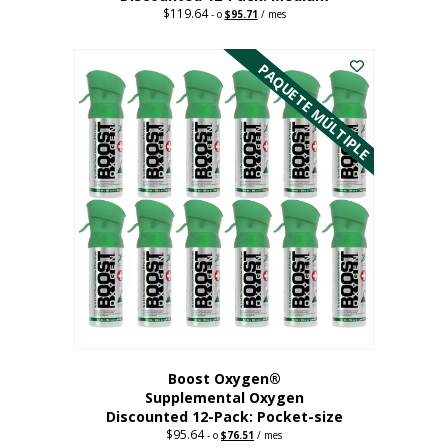
$
119.64
Precio
El
-
o
$
95.71
/ mes
original:
precio
Este
$119.64.
actual
es:
producto
PAQUETE MÚLTIPLE
95,71
tiene
dólares.
múltiples
variantes.
Las
opciones
se
pueden
elegir
en
la
página
del
producto
Boost Oxygen®
Supplemental Oxygen
Discounted 12-Pack: Pocket-size
$
95.64
Precio
El
-
o
$
76.51
/ mes
original:
precio