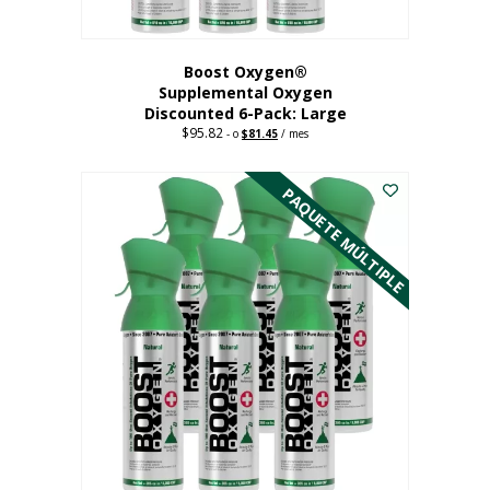
producto
Boost Oxygen®
Supplemental Oxygen
Discounted 6-Pack: Large
$
95.82
Original
Current
-
o
$
81.45
/ mes
price
price
Este
was:
is:
$95.82.
$81.45.
producto
PAQUETE MÚLTIPLE
tiene
múltiples
variantes.
Las
opciones
se
pueden
elegir
en
la
página
del
producto