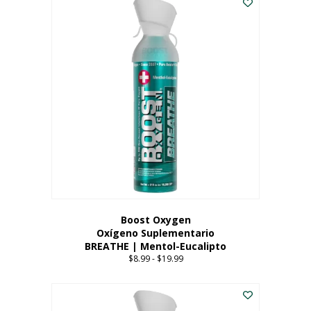
Boost Oxygen
Oxígeno Suplementario
BREATHE | Mentol-Eucalipto
$
8.99
-
$
19.99
Price
range:
Este
$8.99
producto
through
tiene
$19.99