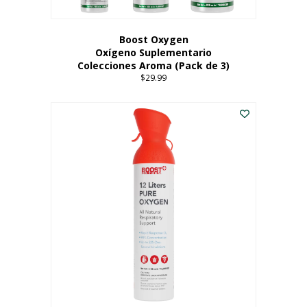
producto
Boost Oxygen
Oxígeno Suplementario
Colecciones Aroma (Pack de 3)
$
29.99
Este
producto
tiene
múltiples
variantes.
Las
opciones
se
pueden
elegir
en
la
página
del
producto