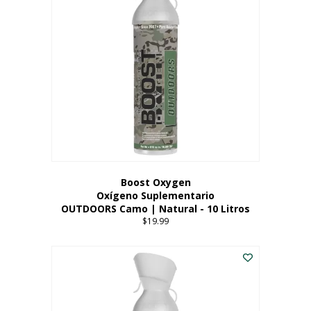
variantes.
Las
opciones
se
pueden
elegir
en
la
página
del
producto
Boost Oxygen
Oxígeno Suplementario
OUTDOORS Camo | Natural - 10 Litros
$
19.99