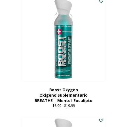
Boost Oxygen
Oxígeno Suplementario
BREATHE | Mentol-Eucalipto
$
8.99
-
$
19.99
Price
range:
Este
$8.99
producto
through
tiene
$19.99