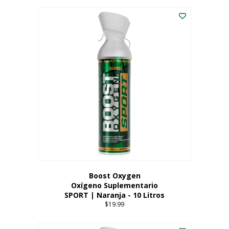
Este
$8.99
producto
through
tiene
$19.99
múltiples
variantes.
Las
opciones
se
pueden
elegir
en
la
página
del
producto
Boost Oxygen
Oxígeno Suplementario
SPORT | Naranja - 10 Litros
$
19.99