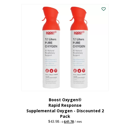
227,88
actual
dólares.
es:
182,30
dólares.
Boost Oxygen®
Rapid Response
Supplemental Oxygen - Discounted 2
Pack
$
43.98
Original
Current
-
o
$
41.78
/ mes
price
price
was:
is: