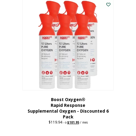
dólares.
es:
56,67
dólares.
Boost Oxygen®
Rapid Response
Supplemental Oxygen - Discounted 6
Pack
$
119.94
Precio
El
-
o
$
101.95
/ mes
original:
precio
$119.94.
actual
es: