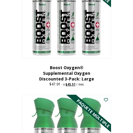
Boost Oxygen®
Supplemental Oxygen
Discounted 3-Pack: Large
$
47.91
Original
Current
-
o
$
45.51
/ mes
price
price
Este
was:
is:
$47.91.
$45.51.
producto
PAQUETE MÚLTIPLE
tiene
múltiples
variantes.
Las
opciones