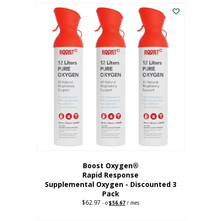
$43.98.
$41.78.
Boost Oxygen®
Rapid Response
Supplemental Oxygen - Discounted 3
Pack
$
62.97
Precio
El
-
o
$
56.67
/ mes
original:
precio
62,97
actual