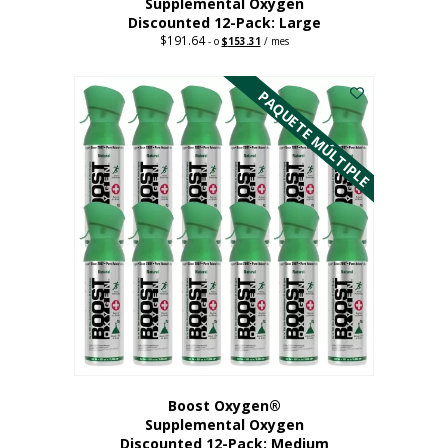
Supplemental Oxygen
Discounted 12-Pack: Large
$
191.64
Original
Current
-
o
$
153.31
/ mes
price
price
Este
was:
is:
$191.64.
$153.31.
producto
PAQUETE MÚLTIPLE
tiene
múltiples
variantes.
Las
opciones
se
pueden
elegir
en
la
página
del
producto
Boost Oxygen®
Supplemental Oxygen
Discounted 12-Pack: Medium