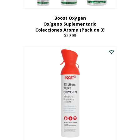
producto
Boost Oxygen
Oxígeno Suplementario
Colecciones Aroma (Pack de 3)
$
29.99
Este
producto
tiene
múltiples
variantes.
Las
opciones
se
pueden
elegir
en
la
página
del
producto