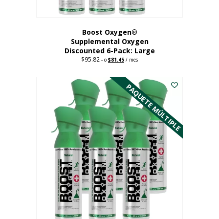
producto
Boost Oxygen®
Supplemental Oxygen
Discounted 6-Pack: Large
$
95.82
Original
Current
-
o
$
81.45
/ mes
price
price
Este
was:
is:
$95.82.
$81.45.
producto
PAQUETE MÚLTIPLE
tiene
múltiples
variantes.
Las
opciones
se
pueden
elegir
en
la
página
del
producto