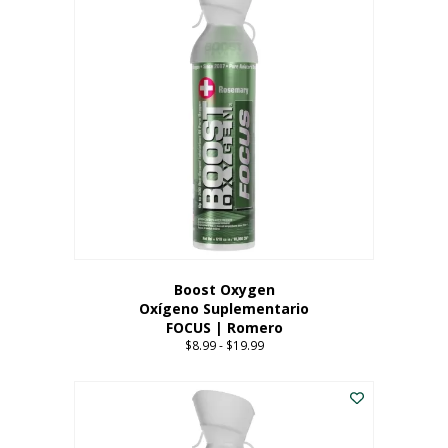
múltiples
variantes.
Las
opciones
se
pueden
elegir
en
la
página
del
producto
Boost Oxygen
Oxígeno Suplementario
FOCUS | Romero
$
8.99
-
$
19.99
Price
range:
Este
$8.99
producto
through
tiene
$19.99
múltiples