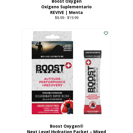
Boost Oxygen
Oxígeno Suplementario
REVIVE | Menta
$
8.99
-
$
19.99
Price
range:
Este
$8.99
producto
through
tiene
$19.99
múltiples
variantes.
Las
opciones
se
pueden
elegir
en
la
página
del
producto
Boost Oxygen®
Next Level Hydration Packet – Mixed