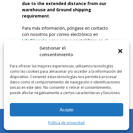
due to the extended distance from our
warehouse and Ground shipping
requirement
.
Para más información, póngase en contacto
con nosotros por correo electrónico en
info@boostoxygen.com
o por teléfono en el
203.331.8100.
Gestionar el
consentimiento
INSTRUCCIONES DE USO
Para ofrecer las mejores experiencias, utilizamos tecnologías
Colocar hasta la boca, presionar firmemente
como las cookies para almacenar y/o acceder a la información del
el botón e inhalar. Coloque la mascarilla
dispositivo. Consentir estas tecnologías nos permitirá procesar
debajo de la nariz y sobre la boca. Presione el
datos como el comportamiento de navegación o identificaciones
únicas en este sitio. No consentir o retirar el consentimiento,
gatillo hacia abajo para activar el flujo. Inspire
puede afectar negativamente a ciertas características y funciones.
por la boca.
Acepte
NÚMERO DE INHALACIONES
Los botes de bolsillo Boost Oxygen contienen
Política de privacidad
más de 3 litros de oxígeno respirable de
Mi cuenta
Tienda
Carrito
Lista de deseos
Buscar en
Aviator. Esto equivale a aproximadamente 60