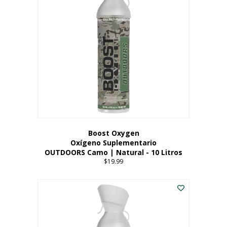
variantes.
Las
opciones
se
pueden
elegir
en
la
página
del
producto
Boost Oxygen
Oxígeno Suplementario
OUTDOORS Camo | Natural - 10 Litros
$
19.99