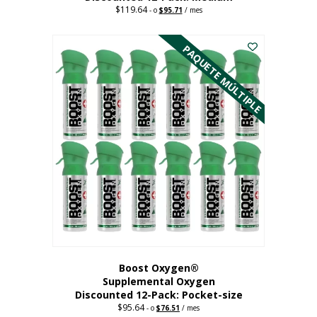
$
119.64
Precio
El
-
o
$
95.71
/ mes
original:
precio
Este
$119.64.
actual
es:
producto
PAQUETE MÚLTIPLE
95,71
tiene
dólares.
múltiples
variantes.
Las
opciones
se
pueden
elegir
en
la
página
del
producto
Boost Oxygen®
Supplemental Oxygen
Discounted 12-Pack: Pocket-size
$
95.64
Precio
El
-
o
$
76.51
/ mes
original:
precio