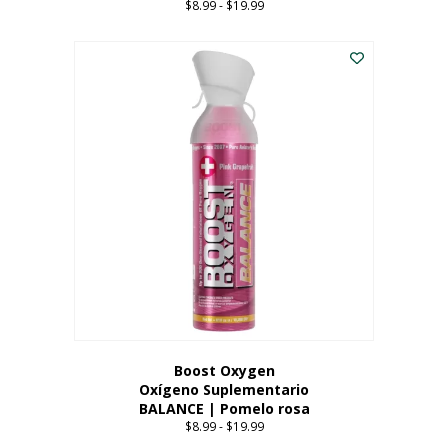
$
8.99
-
$
19.99
Price
range:
Este
$8.99
producto
through
tiene
$19.99
múltiples
variantes.
Las
opciones
se
pueden
elegir
en
la
página
del
producto
Boost Oxygen
Oxígeno Suplementario
BALANCE | Pomelo rosa
$
8.99
-
$
19.99
Price
range: