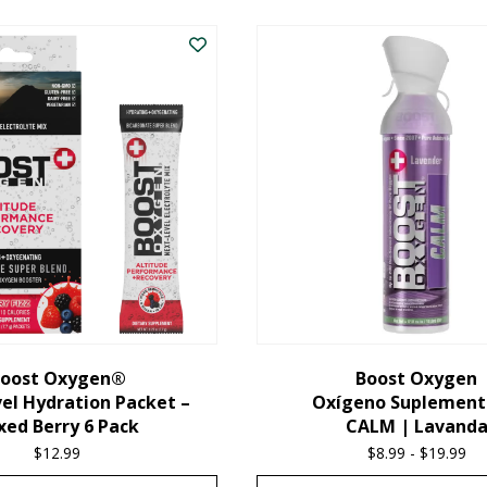
oost Oxygen®
Boost Oxygen
el Hydration Packet –
Oxígeno Suplement
xed Berry 6 Pack
CALM | Lavand
$
12.99
$
8.99
-
$
19.99
Pri
ra