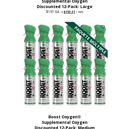
Supplemental Oxygen
Discounted 12-Pack: Large
$
191.64
Original
Current
-
o
$
153.31
/ mes
price
price
Este
was:
is:
$191.64.
$153.31.
producto
PAQUETE MÚLTIPLE
tiene
múltiples
variantes.
Las
opciones
se
pueden
elegir
en
la
página
del
producto
Boost Oxygen®
Supplemental Oxygen
Discounted 12-Pack: Medium