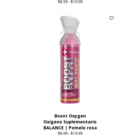
$
8.99
-
$
19.99
Price
range:
Este
$8.99
producto
through
tiene
$19.99
múltiples
variantes.
Las
opciones
se
pueden
elegir
en
la
página
del
producto
Boost Oxygen
Oxígeno Suplementario
BALANCE | Pomelo rosa
$
8.99
-
$
19.99
Price
range: