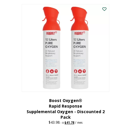
227,88
actual
dólares.
es:
182,30
dólares.
Boost Oxygen®
Rapid Response
Supplemental Oxygen - Discounted 2
Pack
$
43.98
Original
Current
-
o
$
41.78
/ mes
price
price
was:
is: