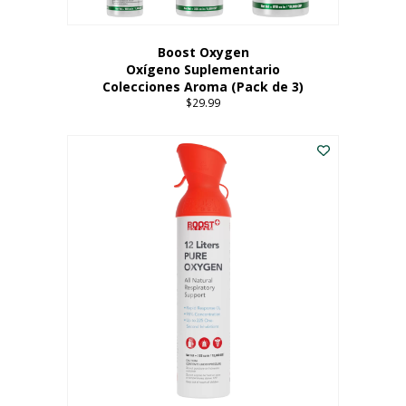
producto
Boost Oxygen
Oxígeno Suplementario
Colecciones Aroma (Pack de 3)
$
29.99
Este
producto
tiene
múltiples
variantes.
Las
opciones
se
pueden
elegir
en
la
página
del
producto