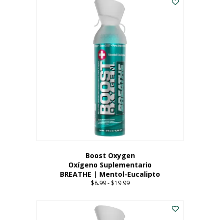
Boost Oxygen
Oxígeno Suplementario
BREATHE | Mentol-Eucalipto
$
8.99
-
$
19.99
Price
range:
Este
$8.99
producto
through
tiene
$19.99