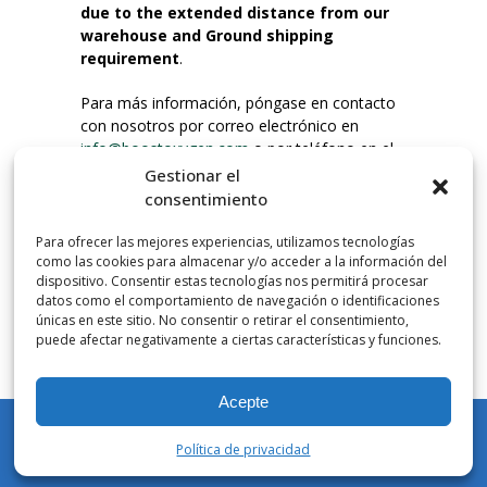
due to the extended distance from our
warehouse and Ground shipping
requirement
.
Para más información, póngase en contacto
con nosotros por correo electrónico en
info@boostoxygen.com
o por teléfono en el
203.331.8100.
Gestionar el
consentimiento
INSTRUCCIONES DE USO
Para ofrecer las mejores experiencias, utilizamos tecnologías
Colocar hasta la boca, presionar firmemente
como las cookies para almacenar y/o acceder a la información del
el botón e inhalar. Coloque la mascarilla
dispositivo. Consentir estas tecnologías nos permitirá procesar
debajo de la nariz y sobre la boca. Presione el
datos como el comportamiento de navegación o identificaciones
únicas en este sitio. No consentir o retirar el consentimiento,
gatillo hacia abajo para activar el flujo. Inspire
puede afectar negativamente a ciertas características y funciones.
por la boca.
Acepte
NÚMERO DE INHALACIONES
Los botes de bolsillo Boost Oxygen contienen
Política de privacidad
más de 3 litros de oxígeno respirable de
Mi cuenta
Tienda
Carrito
Lista de deseos
Buscar en
Aviator. Esto equivale a aproximadamente 60