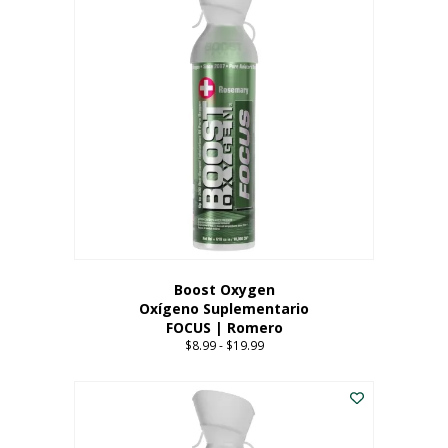
múltiples
variantes.
Las
opciones
se
pueden
elegir
en
la
página
del
producto
Boost Oxygen
Oxígeno Suplementario
FOCUS | Romero
$
8.99
-
$
19.99
Price
range:
Este
$8.99
producto
through
tiene
$19.99
múltiples