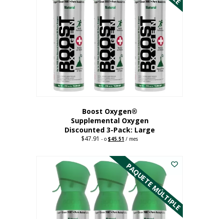
Boost Oxygen®
Supplemental Oxygen
Discounted 3-Pack: Large
$
47.91
Original
Current
-
o
$
45.51
/ mes
price
price
Este
was:
is:
$47.91.
$45.51.
producto
PAQUETE MÚLTIPLE
tiene
múltiples
variantes.
Las
opciones