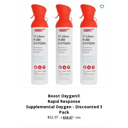
$43.98.
$41.78.
Boost Oxygen®
Rapid Response
Supplemental Oxygen - Discounted 3
Pack
$
62.97
Precio
El
-
o
$
56.67
/ mes
original:
precio
62,97
actual