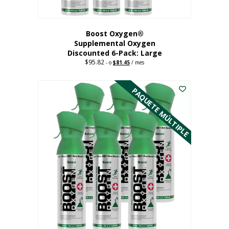
producto
Boost Oxygen®
Supplemental Oxygen
Discounted 6-Pack: Large
$
95.82
Original
Current
-
o
$
81.45
/ mes
price
price
Este
was:
is:
$95.82.
$81.45.
producto
PAQUETE MÚLTIPLE
tiene
múltiples
variantes.
Las
opciones
se
pueden
elegir
en
la
página
del
producto