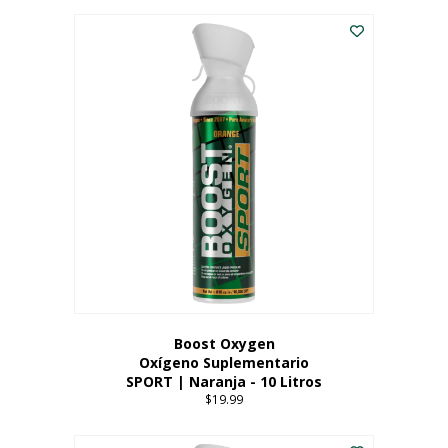
Este
$8.99
producto
through
tiene
$19.99
múltiples
variantes.
Las
opciones
se
pueden
elegir
en
la
página
del
producto
Boost Oxygen
Oxígeno Suplementario
SPORT | Naranja - 10 Litros
$
19.99