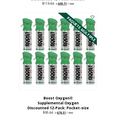
$
119.64
Precio
El
-
o
$
95.71
/ mes
original:
precio
Este
$119.64.
actual
es:
producto
PAQUETE MÚLTIPLE
95,71
tiene
dólares.
múltiples
variantes.
Las
opciones
se
pueden
elegir
en
la
página
del
producto
Boost Oxygen®
Supplemental Oxygen
Discounted 12-Pack: Pocket-size
$
95.64
Precio
El
-
o
$
76.51
/ mes
original:
precio