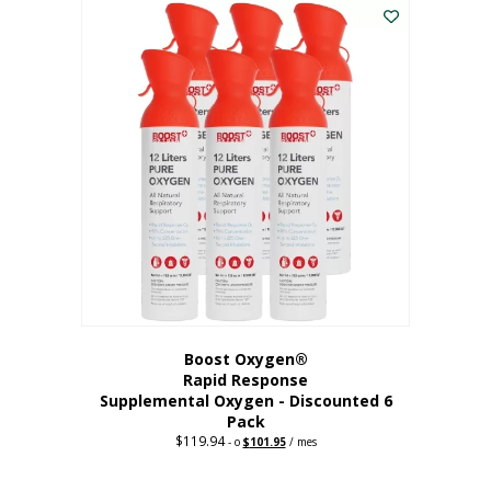
dólares.
es:
56,67
dólares.
Boost Oxygen®
Rapid Response
Supplemental Oxygen - Discounted 6
Pack
$
119.94
Precio
El
-
o
$
101.95
/ mes
original:
precio
$119.94.
actual
es: