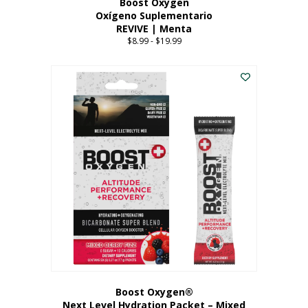
Boost Oxygen
Oxígeno Suplementario
REVIVE | Menta
$
8.99
-
$
19.99
Price
range:
Este
$8.99
producto
through
tiene
$19.99
múltiples
variantes.
Las
opciones
se
pueden
elegir
en
la
página
del
producto
Boost Oxygen®
Next Level Hydration Packet – Mixed