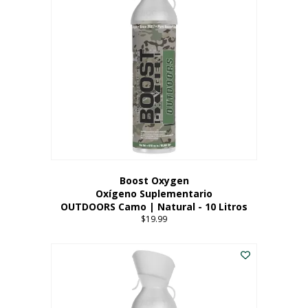
variantes.
Las
opciones
se
pueden
elegir
en
la
página
del
producto
Boost Oxygen
Oxígeno Suplementario
OUTDOORS Camo | Natural - 10 Litros
$
19.99