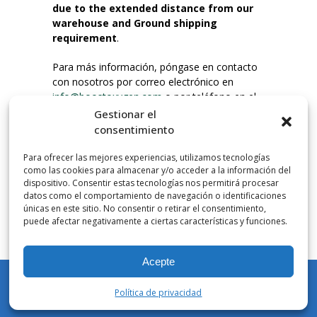
due to the extended distance from our
warehouse and Ground shipping
requirement
.
Para más información, póngase en contacto
con nosotros por correo electrónico en
info@boostoxygen.com
o por teléfono en el
203.331.8100.
Gestionar el
consentimiento
INSTRUCCIONES DE USO
Para ofrecer las mejores experiencias, utilizamos tecnologías
Colocar hasta la boca, presionar firmemente
como las cookies para almacenar y/o acceder a la información del
el botón e inhalar. Coloque la mascarilla
dispositivo. Consentir estas tecnologías nos permitirá procesar
debajo de la nariz y sobre la boca. Presione el
datos como el comportamiento de navegación o identificaciones
únicas en este sitio. No consentir o retirar el consentimiento,
gatillo hacia abajo para activar el flujo. Inspire
puede afectar negativamente a ciertas características y funciones.
por la boca.
Acepte
NÚMERO DE INHALACIONES
Los botes de bolsillo Boost Oxygen contienen
Política de privacidad
más de 3 litros de oxígeno respirable de
Mi cuenta
Tienda
Carrito
Lista de deseos
Buscar en
Aviator. Esto equivale a aproximadamente 60