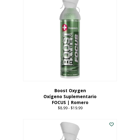
múltiples
variantes.
Las
opciones
se
pueden
elegir
en
la
página
del
producto
Boost Oxygen
Oxígeno Suplementario
FOCUS | Romero
$
8.99
-
$
19.99
Price
range:
Este
$8.99
producto
through
tiene
$19.99
múltiples