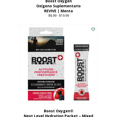
Boost Oxygen
Oxígeno Suplementario
REVIVE | Menta
$
8.99
-
$
19.99
Price
range:
Este
$8.99
producto
through
tiene
$19.99
múltiples
variantes.
Las
opciones
se
pueden
elegir
en
la
página
del
producto
Boost Oxygen®
Next Level Hydration Packet – Mixed