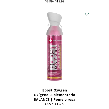
$
8.99
-
$
19.99
Price
range:
Este
$8.99
producto
through
tiene
$19.99
múltiples
variantes.
Las
opciones
se
pueden
elegir
en
la
página
del
producto
Boost Oxygen
Oxígeno Suplementario
BALANCE | Pomelo rosa
$
8.99
-
$
19.99
Price
range: