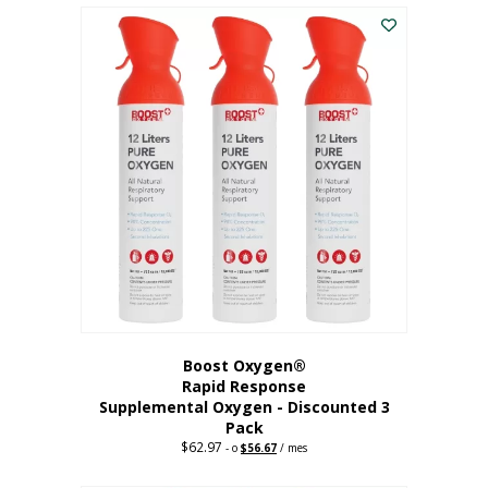
$43.98.
$41.78.
Boost Oxygen®
Rapid Response
Supplemental Oxygen - Discounted 3
Pack
$
62.97
Precio
El
-
o
$
56.67
/ mes
original:
precio
62,97
actual