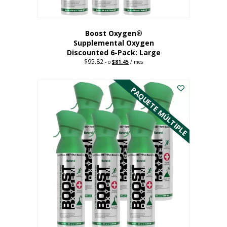
producto
Boost Oxygen®
Supplemental Oxygen
Discounted 6-Pack: Large
$
95.82
Original
Current
-
o
$
81.45
/ mes
price
price
Este
was:
is:
$95.82.
$81.45.
producto
PAQUETE MÚLTIPLE
tiene
múltiples
variantes.
Las
opciones
se
pueden
elegir
en
la
página
del
producto