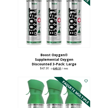
Boost Oxygen®
Supplemental Oxygen
Discounted 3-Pack: Large
$
47.91
Original
Current
-
o
$
45.51
/ mes
price
price
Este
was:
is:
$47.91.
$45.51.
producto
PAQUETE MÚLTIPLE
tiene
múltiples
variantes.
Las
opciones