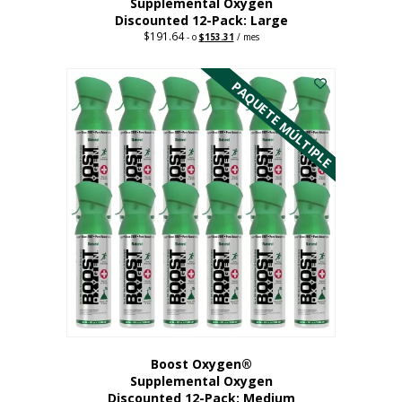
Supplemental Oxygen
Discounted 12-Pack: Large
$
191.64
Original
Current
-
o
$
153.31
/ mes
price
price
Este
was:
is:
$191.64.
$153.31.
producto
PAQUETE MÚLTIPLE
tiene
múltiples
variantes.
Las
opciones
se
pueden
elegir
en
la
página
del
producto
Boost Oxygen®
Supplemental Oxygen
Discounted 12-Pack: Medium