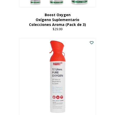
producto
Boost Oxygen
Oxígeno Suplementario
Colecciones Aroma (Pack de 3)
$
29.99
Este
producto
tiene
múltiples
variantes.
Las
opciones
se
pueden
elegir
en
la
página
del
producto