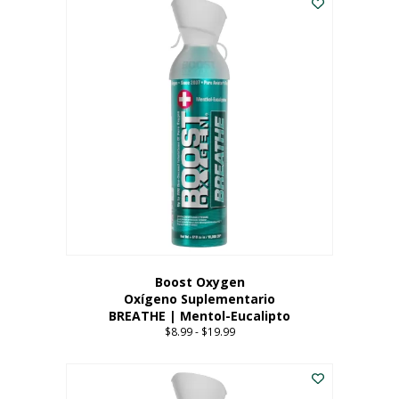
Boost Oxygen
Oxígeno Suplementario
BREATHE | Mentol-Eucalipto
$
8.99
-
$
19.99
Price
range:
Este
$8.99
producto
through
tiene
$19.99