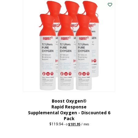
dólares.
es:
56,67
dólares.
Boost Oxygen®
Rapid Response
Supplemental Oxygen - Discounted 6
Pack
$
119.94
Precio
El
-
o
$
101.95
/ mes
original:
precio
$119.94.
actual
es: