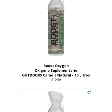
variantes.
Las
opciones
se
pueden
elegir
en
la
página
del
producto
Boost Oxygen
Oxígeno Suplementario
OUTDOORS Camo | Natural - 10 Litros
$
19.99