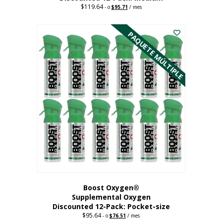
$
119.64
Precio
El
-
o
$
95.71
/ mes
original:
precio
Este
$119.64.
actual
es:
producto
PAQUETE MÚLTIPLE
95,71
tiene
dólares.
múltiples
variantes.
Las
opciones
se
pueden
elegir
en
la
página
del
producto
Boost Oxygen®
Supplemental Oxygen
Discounted 12-Pack: Pocket-size
$
95.64
Precio
El
-
o
$
76.51
/ mes
original:
precio