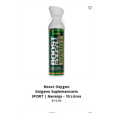
Este
$8.99
producto
through
tiene
$19.99
múltiples
variantes.
Las
opciones
se
pueden
elegir
en
la
página
del
producto
Boost Oxygen
Oxígeno Suplementario
SPORT | Naranja - 10 Litros
$
19.99