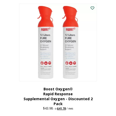
227,88
actual
dólares.
es:
182,30
dólares.
Boost Oxygen®
Rapid Response
Supplemental Oxygen - Discounted 2
Pack
$
43.98
Original
Current
-
o
$
41.78
/ mes
price
price
was:
is: