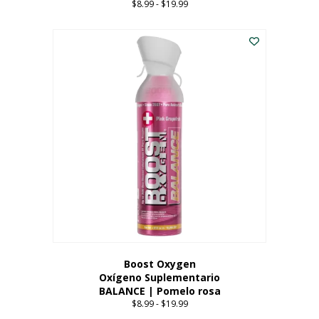
$
8.99
-
$
19.99
Price
range:
Este
$8.99
producto
through
tiene
$19.99
múltiples
variantes.
Las
opciones
se
pueden
elegir
en
la
página
del
producto
Boost Oxygen
Oxígeno Suplementario
BALANCE | Pomelo rosa
$
8.99
-
$
19.99
Price
range: