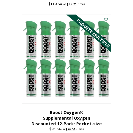
$
119.64
Precio
El
-
o
$
95.71
/ mes
original:
precio
Este
$119.64.
actual
es:
producto
PAQUETE MÚLTIPLE
95,71
tiene
dólares.
múltiples
variantes.
Las
opciones
se
pueden
elegir
en
la
página
del
producto
Boost Oxygen®
Supplemental Oxygen
Discounted 12-Pack: Pocket-size
$
95.64
Precio
El
-
o
$
76.51
/ mes
original:
precio