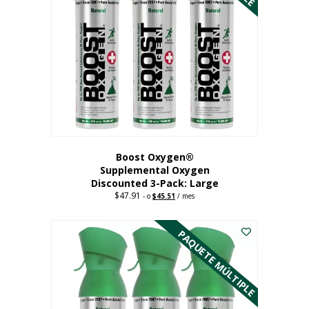
Boost Oxygen®
Supplemental Oxygen
Discounted 3-Pack: Large
$
47.91
Original
Current
-
o
$
45.51
/ mes
price
price
Este
was:
is:
$47.91.
$45.51.
producto
PAQUETE MÚLTIPLE
tiene
múltiples
variantes.
Las
opciones