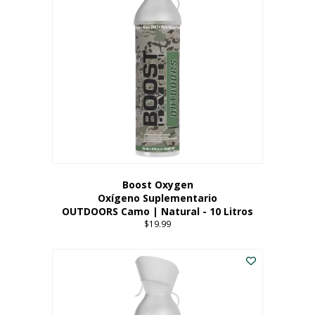
variantes.
Las
opciones
se
pueden
elegir
en
la
página
del
producto
Boost Oxygen
Oxígeno Suplementario
OUTDOORS Camo | Natural - 10 Litros
$
19.99