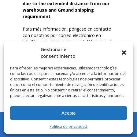
due to the extended distance from our
warehouse and Ground shipping
requirement
.
Para más información, póngase en contacto
con nosotros por correo electrónico en
info@boostoxygen.com
o por teléfono en el
203.331.8100.
Gestionar el
consentimiento
INSTRUCCIONES DE USO
Para ofrecer las mejores experiencias, utilizamos tecnologías
Colocar hasta la boca, presionar firmemente
como las cookies para almacenar y/o acceder a la información del
el botón e inhalar. Coloque la mascarilla
dispositivo. Consentir estas tecnologías nos permitirá procesar
debajo de la nariz y sobre la boca. Presione el
datos como el comportamiento de navegación o identificaciones
únicas en este sitio. No consentir o retirar el consentimiento,
gatillo hacia abajo para activar el flujo. Inspire
puede afectar negativamente a ciertas características y funciones.
por la boca.
Acepte
NÚMERO DE INHALACIONES
Los botes de bolsillo Boost Oxygen contienen
Política de privacidad
más de 3 litros de oxígeno respirable de
Mi cuenta
Tienda
Carrito
Lista de deseos
Buscar en
Aviator. Esto equivale a aproximadamente 60