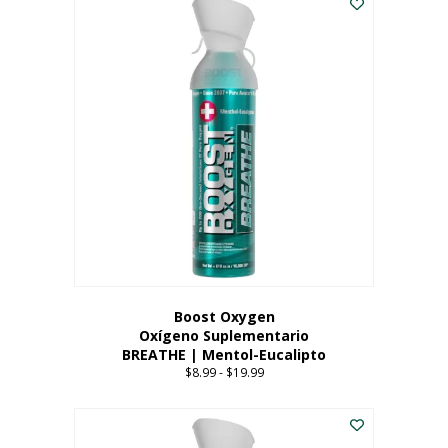
Boost Oxygen
Oxígeno Suplementario
BREATHE | Mentol-Eucalipto
$
8.99
-
$
19.99
Price
range:
Este
$8.99
producto
through
tiene
$19.99