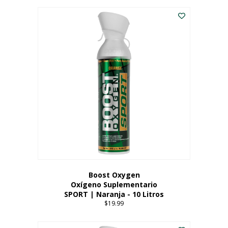
Este
$8.99
producto
through
tiene
$19.99
múltiples
variantes.
Las
opciones
se
pueden
elegir
en
la
página
del
producto
Boost Oxygen
Oxígeno Suplementario
SPORT | Naranja - 10 Litros
$
19.99