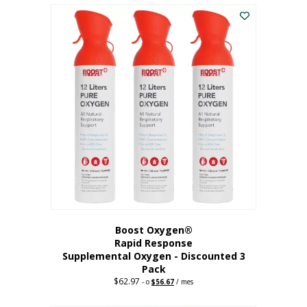
$43.98.
$41.78.
Boost Oxygen®
Rapid Response
Supplemental Oxygen - Discounted 3
Pack
$
62.97
Precio
El
-
o
$
56.67
/ mes
original:
precio
62,97
actual