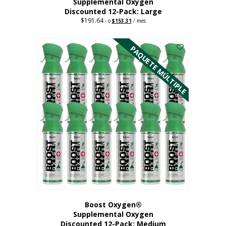
Supplemental Oxygen
Discounted 12-Pack: Large
$
191.64
Original
Current
-
o
$
153.31
/ mes
price
price
Este
was:
is:
$191.64.
$153.31.
producto
PAQUETE MÚLTIPLE
tiene
múltiples
variantes.
Las
opciones
se
pueden
elegir
en
la
página
del
producto
Boost Oxygen®
Supplemental Oxygen
Discounted 12-Pack: Medium