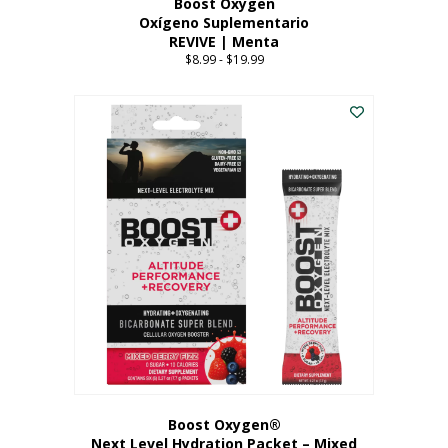
Boost Oxygen
Oxígeno Suplementario
REVIVE | Menta
$
8.99
-
$
19.99
Price
range:
Este
$8.99
producto
through
tiene
$19.99
múltiples
variantes.
Las
opciones
se
pueden
elegir
en
la
página
del
producto
Boost Oxygen®
Next Level Hydration Packet – Mixed