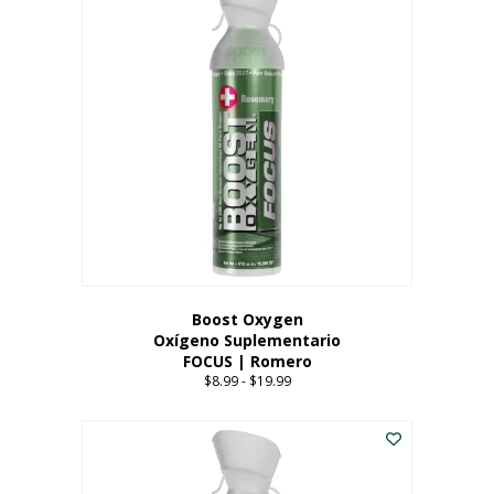
múltiples
variantes.
Las
opciones
se
pueden
elegir
en
la
página
del
producto
Boost Oxygen
Oxígeno Suplementario
FOCUS | Romero
$
8.99
-
$
19.99
Price
range:
Este
$8.99
producto
through
tiene
$19.99
múltiples