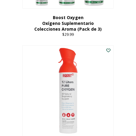
producto
Boost Oxygen
Oxígeno Suplementario
Colecciones Aroma (Pack de 3)
$
29.99
Este
producto
tiene
múltiples
variantes.
Las
opciones
se
pueden
elegir
en
la
página
del
producto