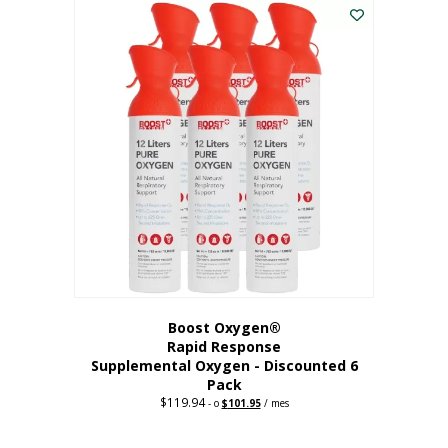
dólares.
es:
56,67
dólares.
Boost Oxygen®
Rapid Response
Supplemental Oxygen - Discounted 6
Pack
$
119.94
Precio
El
-
o
$
101.95
/ mes
original:
precio
$119.94.
actual
es: