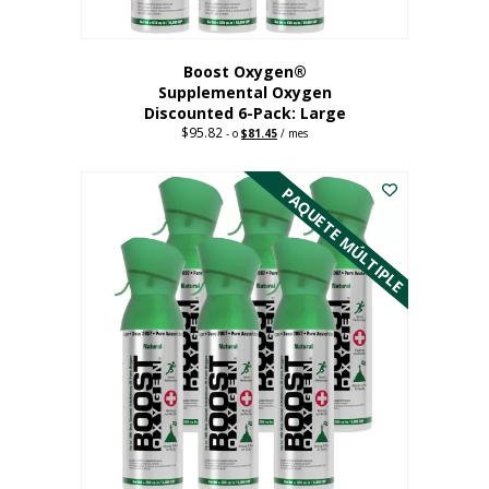
producto
Boost Oxygen®
Supplemental Oxygen
Discounted 6-Pack: Large
$
95.82
Original
Current
-
o
$
81.45
/ mes
price
price
Este
was:
is:
$95.82.
$81.45.
producto
PAQUETE MÚLTIPLE
tiene
múltiples
variantes.
Las
opciones
se
pueden
elegir
en
la
página
del
producto