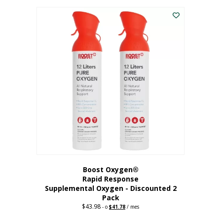
227,88
actual
dólares.
es:
182,30
dólares.
Boost Oxygen®
Rapid Response
Supplemental Oxygen - Discounted 2
Pack
$
43.98
Original
Current
-
o
$
41.78
/ mes
price
price
was:
is: