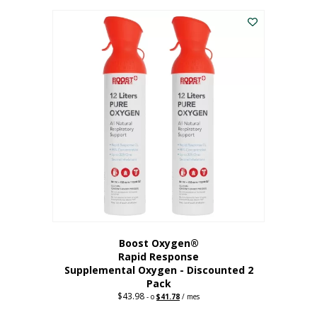
227,88
actual
dólares.
es:
182,30
dólares.
Boost Oxygen®
Rapid Response
Supplemental Oxygen - Discounted 2
Pack
$
43.98
Original
Current
-
o
$
41.78
/ mes
price
price
was:
is: