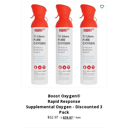
$43.98.
$41.78.
Boost Oxygen®
Rapid Response
Supplemental Oxygen - Discounted 3
Pack
$
62.97
Precio
El
-
o
$
56.67
/ mes
original:
precio
62,97
actual