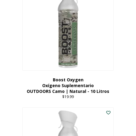
variantes.
Las
opciones
se
pueden
elegir
en
la
página
del
producto
Boost Oxygen
Oxígeno Suplementario
OUTDOORS Camo | Natural - 10 Litros
$
19.99