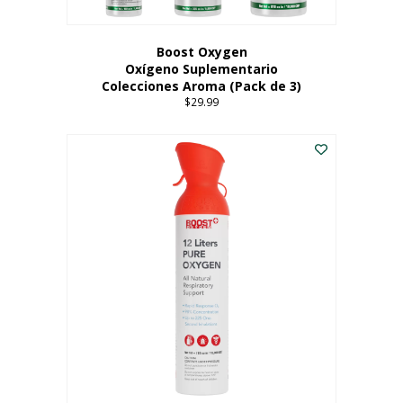
producto
Boost Oxygen
Oxígeno Suplementario
Colecciones Aroma (Pack de 3)
$
29.99
Este
producto
tiene
múltiples
variantes.
Las
opciones
se
pueden
elegir
en
la
página
del
producto