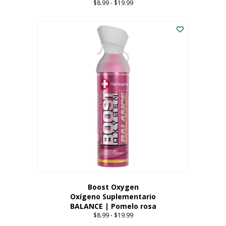
$
8.99
-
$
19.99
Price
range:
Este
$8.99
producto
through
tiene
$19.99
múltiples
variantes.
Las
opciones
se
pueden
elegir
en
la
página
del
producto
Boost Oxygen
Oxígeno Suplementario
BALANCE | Pomelo rosa
$
8.99
-
$
19.99
Price
range: