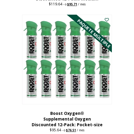
$
119.64
Precio
El
-
o
$
95.71
/ mes
original:
precio
Este
$119.64.
actual
es:
producto
PAQUETE MÚLTIPLE
95,71
tiene
dólares.
múltiples
variantes.
Las
opciones
se
pueden
elegir
en
la
página
del
producto
Boost Oxygen®
Supplemental Oxygen
Discounted 12-Pack: Pocket-size
$
95.64
Precio
El
-
o
$
76.51
/ mes
original:
precio