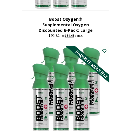
producto
Boost Oxygen®
Supplemental Oxygen
Discounted 6-Pack: Large
$
95.82
Original
Current
-
o
$
81.45
/ mes
price
price
Este
was:
is:
$95.82.
$81.45.
producto
PAQUETE MÚLTIPLE
tiene
múltiples
variantes.
Las
opciones
se
pueden
elegir
en
la
página
del
producto