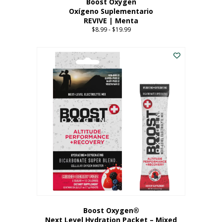
Boost Oxygen
Oxígeno Suplementario
REVIVE | Menta
$
8.99
-
$
19.99
Price
range:
Este
$8.99
producto
through
tiene
$19.99
múltiples
variantes.
Las
opciones
se
pueden
elegir
en
la
página
del
producto
Boost Oxygen®
Next Level Hydration Packet – Mixed