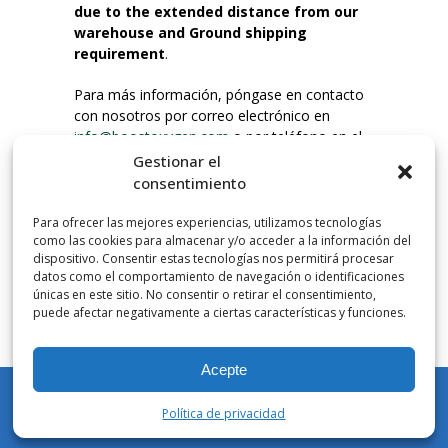
due to the extended distance from our
warehouse and Ground shipping
requirement
.
Para más información, póngase en contacto
con nosotros por correo electrónico en
info@boostoxygen.com
o por teléfono en el
203.331.8100.
Gestionar el
consentimiento
INSTRUCCIONES DE USO
Para ofrecer las mejores experiencias, utilizamos tecnologías
Colocar hasta la boca, presionar firmemente
como las cookies para almacenar y/o acceder a la información del
el botón e inhalar. Coloque la mascarilla
dispositivo. Consentir estas tecnologías nos permitirá procesar
debajo de la nariz y sobre la boca. Presione el
datos como el comportamiento de navegación o identificaciones
únicas en este sitio. No consentir o retirar el consentimiento,
gatillo hacia abajo para activar el flujo. Inspire
puede afectar negativamente a ciertas características y funciones.
por la boca.
Acepte
NÚMERO DE INHALACIONES
Los botes de bolsillo Boost Oxygen contienen
Política de privacidad
más de 3 litros de oxígeno respirable de
Mi cuenta
Tienda
Carrito
Lista de deseos
Buscar en
Aviator. Esto equivale a aproximadamente 60