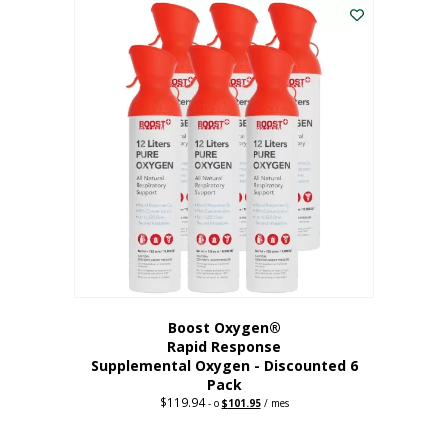
dólares.
es:
56,67
dólares.
Boost Oxygen®
Rapid Response
Supplemental Oxygen - Discounted 6
Pack
$
119.94
Precio
El
-
o
$
101.95
/ mes
original:
precio
$119.94.
actual
es: