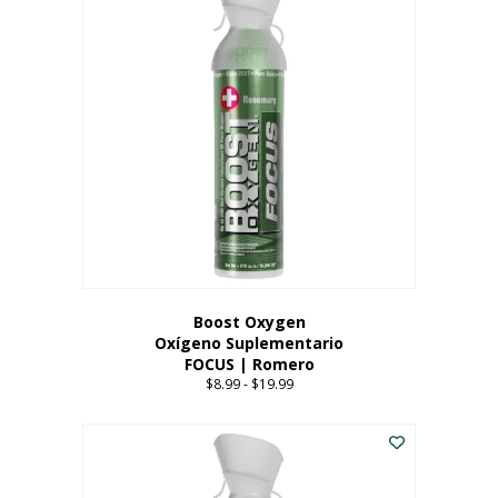
múltiples
variantes.
Las
opciones
se
pueden
elegir
en
la
página
del
producto
Boost Oxygen
Oxígeno Suplementario
FOCUS | Romero
$
8.99
-
$
19.99
Price
range:
Este
$8.99
producto
through
tiene
$19.99
múltiples