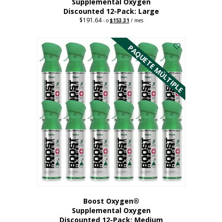
Supplemental Oxygen
Discounted 12-Pack: Large
$
191.64
Original
Current
-
o
$
153.31
/ mes
price
price
Este
was:
is:
$191.64.
$153.31.
producto
PAQUETE MÚLTIPLE
tiene
múltiples
variantes.
Las
opciones
se
pueden
elegir
en
la
página
del
producto
Boost Oxygen®
Supplemental Oxygen
Discounted 12-Pack: Medium