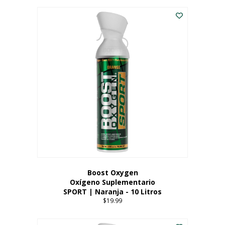
Este
$8.99
producto
through
tiene
$19.99
múltiples
variantes.
Las
opciones
se
pueden
elegir
en
la
página
del
producto
Boost Oxygen
Oxígeno Suplementario
SPORT | Naranja - 10 Litros
$
19.99