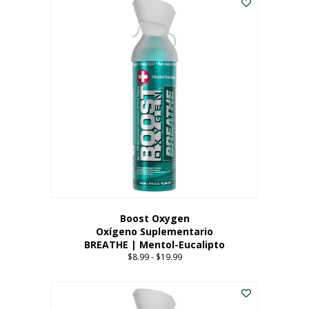
Boost Oxygen
Oxígeno Suplementario
BREATHE | Mentol-Eucalipto
$
8.99
-
$
19.99
Price
range:
Este
$8.99
producto
through
tiene
$19.99