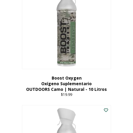
variantes.
Las
opciones
se
pueden
elegir
en
la
página
del
producto
Boost Oxygen
Oxígeno Suplementario
OUTDOORS Camo | Natural - 10 Litros
$
19.99