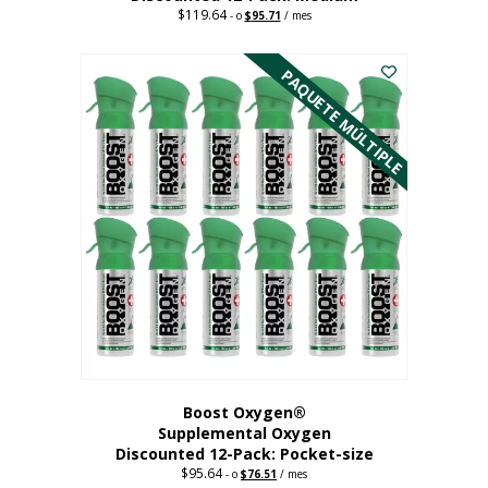
$
119.64
Precio
El
-
o
$
95.71
/ mes
original:
precio
Este
$119.64.
actual
es:
producto
PAQUETE MÚLTIPLE
95,71
tiene
dólares.
múltiples
variantes.
Las
opciones
se
pueden
elegir
en
la
página
del
producto
Boost Oxygen®
Supplemental Oxygen
Discounted 12-Pack: Pocket-size
$
95.64
Precio
El
-
o
$
76.51
/ mes
original:
precio