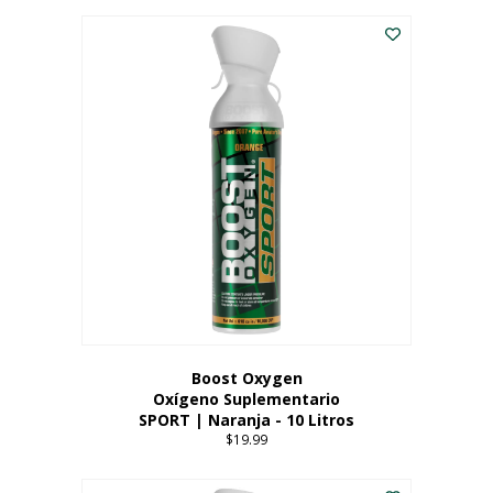
Este
$8.99
producto
through
tiene
$19.99
múltiples
variantes.
Las
opciones
se
pueden
elegir
en
la
página
del
producto
Boost Oxygen
Oxígeno Suplementario
SPORT | Naranja - 10 Litros
$
19.99