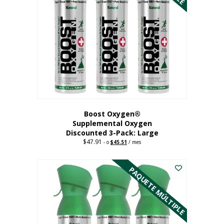
Boost Oxygen®
Supplemental Oxygen
Discounted 3-Pack: Large
$
47.91
Original
Current
-
o
$
45.51
/ mes
price
price
Este
was:
is:
$47.91.
$45.51.
producto
PAQUETE MÚLTIPLE
tiene
múltiples
variantes.
Las
opciones