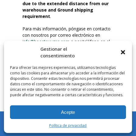
due to the extended distance from our
warehouse and Ground shipping
requirement
.
Para más información, póngase en contacto
con nosotros por correo electrónico en
info@boostoxygen.com
o por teléfono en el
203.331.8100.
Gestionar el
consentimiento
INSTRUCCIONES DE USO
Para ofrecer las mejores experiencias, utilizamos tecnologías
Colocar hasta la boca, presionar firmemente
como las cookies para almacenar y/o acceder a la información del
el botón e inhalar. Coloque la mascarilla
dispositivo. Consentir estas tecnologías nos permitirá procesar
debajo de la nariz y sobre la boca. Presione el
datos como el comportamiento de navegación o identificaciones
únicas en este sitio. No consentir o retirar el consentimiento,
gatillo hacia abajo para activar el flujo. Inspire
puede afectar negativamente a ciertas características y funciones.
por la boca.
Acepte
NÚMERO DE INHALACIONES
Los botes de bolsillo Boost Oxygen contienen
Política de privacidad
más de 3 litros de oxígeno respirable de
Mi cuenta
Tienda
Carrito
Lista de deseos
Buscar en
Aviator. Esto equivale a aproximadamente 60