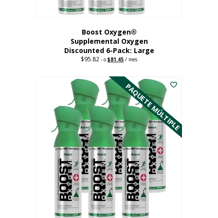
producto
Boost Oxygen®
Supplemental Oxygen
Discounted 6-Pack: Large
$
95.82
Original
Current
-
o
$
81.45
/ mes
price
price
Este
was:
is:
$95.82.
$81.45.
producto
PAQUETE MÚLTIPLE
tiene
múltiples
variantes.
Las
opciones
se
pueden
elegir
en
la
página
del
producto