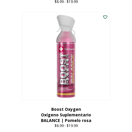
$
8.99
-
$
19.99
Price
range:
Este
$8.99
producto
through
tiene
$19.99
múltiples
variantes.
Las
opciones
se
pueden
elegir
en
la
página
del
producto
Boost Oxygen
Oxígeno Suplementario
BALANCE | Pomelo rosa
$
8.99
-
$
19.99
Price
range: