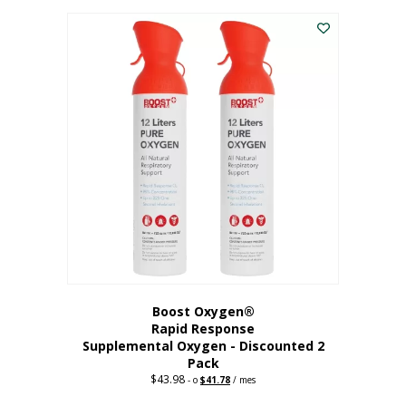
227,88
actual
dólares.
es:
182,30
dólares.
Boost Oxygen®
Rapid Response
Supplemental Oxygen - Discounted 2
Pack
$
43.98
Original
Current
-
o
$
41.78
/ mes
price
price
was:
is: