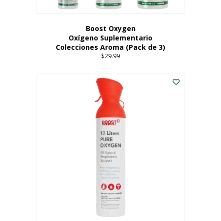
producto
Boost Oxygen
Oxígeno Suplementario
Colecciones Aroma (Pack de 3)
$
29.99
Este
producto
tiene
múltiples
variantes.
Las
opciones
se
pueden
elegir
en
la
página
del
producto