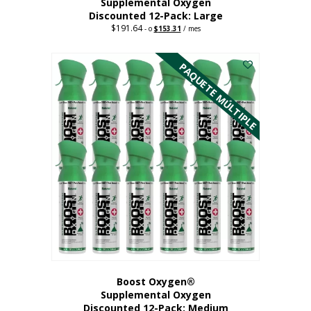
Supplemental Oxygen
Discounted 12-Pack: Large
$
191.64
Original
Current
-
o
$
153.31
/ mes
price
price
Este
was:
is:
$191.64.
$153.31.
producto
PAQUETE MÚLTIPLE
tiene
múltiples
variantes.
Las
opciones
se
pueden
elegir
en
la
página
del
producto
Boost Oxygen®
Supplemental Oxygen
Discounted 12-Pack: Medium