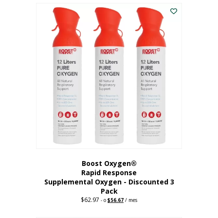
$43.98.
$41.78.
Boost Oxygen®
Rapid Response
Supplemental Oxygen - Discounted 3
Pack
$
62.97
Precio
El
-
o
$
56.67
/ mes
original:
precio
62,97
actual