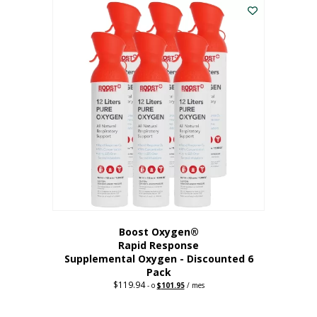
dólares.
es:
56,67
dólares.
Boost Oxygen®
Rapid Response
Supplemental Oxygen - Discounted 6
Pack
$
119.94
Precio
El
-
o
$
101.95
/ mes
original:
precio
$119.94.
actual
es: