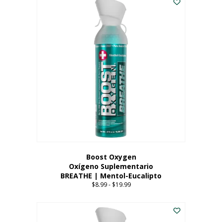
Boost Oxygen
Oxígeno Suplementario
BREATHE | Mentol-Eucalipto
$
8.99
-
$
19.99
Price
range:
Este
$8.99
producto
through
tiene
$19.99