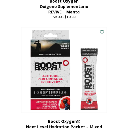
Boost Oxygen
Oxígeno Suplementario
REVIVE | Menta
$
8.99
-
$
19.99
Price
range:
Este
$8.99
producto
through
tiene
$19.99
múltiples
variantes.
Las
opciones
se
pueden
elegir
en
la
página
del
producto
Boost Oxygen®
Next Level Hydration Packet – Mixed