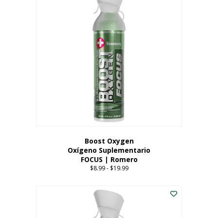
múltiples
variantes.
Las
opciones
se
pueden
elegir
en
la
página
del
producto
Boost Oxygen
Oxígeno Suplementario
FOCUS | Romero
$
8.99
-
$
19.99
Price
range:
Este
$8.99
producto
through
tiene
$19.99
múltiples