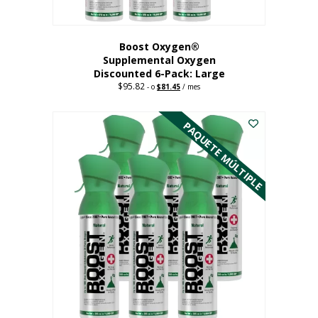
producto
Boost Oxygen®
Supplemental Oxygen
Discounted 6-Pack: Large
$
95.82
Original
Current
-
o
$
81.45
/ mes
price
price
Este
was:
is:
$95.82.
$81.45.
producto
PAQUETE MÚLTIPLE
tiene
múltiples
variantes.
Las
opciones
se
pueden
elegir
en
la
página
del
producto