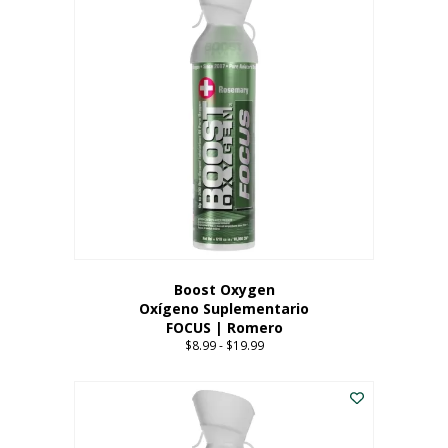
múltiples
variantes.
Las
opciones
se
pueden
elegir
en
la
página
del
producto
Boost Oxygen
Oxígeno Suplementario
FOCUS | Romero
$
8.99
-
$
19.99
Price
range:
Este
$8.99
producto
through
tiene
$19.99
múltiples