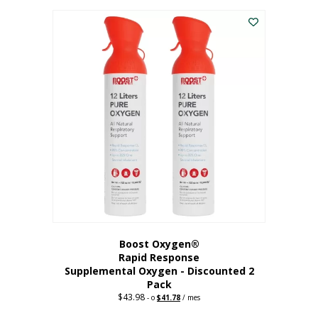
227,88
actual
dólares.
es:
182,30
dólares.
Boost Oxygen®
Rapid Response
Supplemental Oxygen - Discounted 2
Pack
$
43.98
Original
Current
-
o
$
41.78
/ mes
price
price
was:
is: