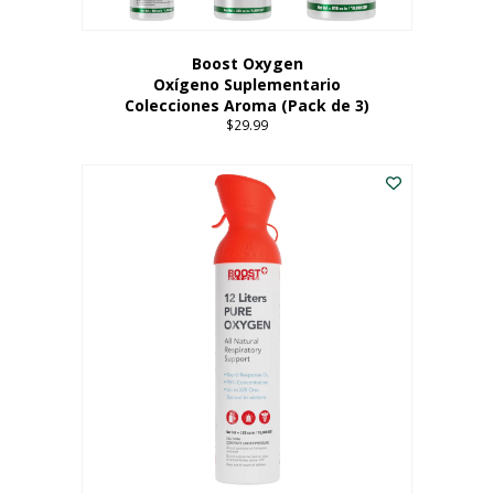
producto
Boost Oxygen
Oxígeno Suplementario
Colecciones Aroma (Pack de 3)
$
29.99
Este
producto
tiene
múltiples
variantes.
Las
opciones
se
pueden
elegir
en
la
página
del
producto