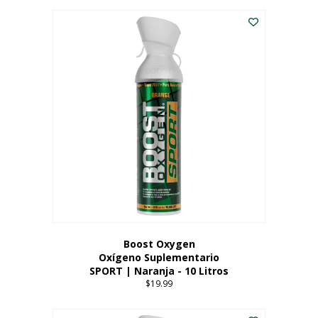
Este
$8.99
producto
through
tiene
$19.99
múltiples
variantes.
Las
opciones
se
pueden
elegir
en
la
página
del
producto
Boost Oxygen
Oxígeno Suplementario
SPORT | Naranja - 10 Litros
$
19.99