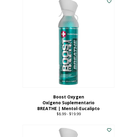
Boost Oxygen
Oxígeno Suplementario
BREATHE | Mentol-Eucalipto
$
8.99
-
$
19.99
Price
range:
Este
$8.99
producto
through
tiene
$19.99