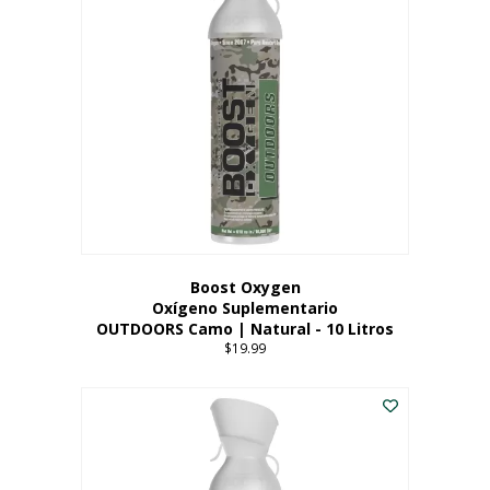
variantes.
Las
opciones
se
pueden
elegir
en
la
página
del
producto
Boost Oxygen
Oxígeno Suplementario
OUTDOORS Camo | Natural - 10 Litros
$
19.99