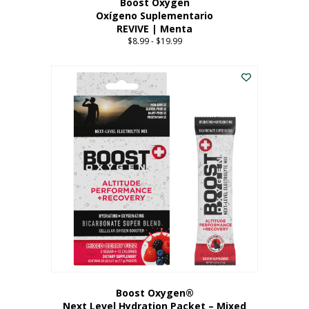
Boost Oxygen
Oxígeno Suplementario
REVIVE | Menta
$
8.99
-
$
19.99
Price
range:
Este
$8.99
producto
through
tiene
$19.99
múltiples
variantes.
Las
opciones
se
pueden
elegir
en
la
página
del
producto
Boost Oxygen®
Next Level Hydration Packet – Mixed