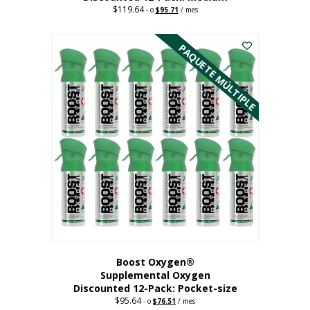
$
119.64
Precio
El
-
o
$
95.71
/ mes
original:
precio
Este
$119.64.
actual
es:
producto
PAQUETE MÚLTIPLE
95,71
tiene
dólares.
múltiples
variantes.
Las
opciones
se
pueden
elegir
en
la
página
del
producto
Boost Oxygen®
Supplemental Oxygen
Discounted 12-Pack: Pocket-size
$
95.64
Precio
El
-
o
$
76.51
/ mes
original:
precio