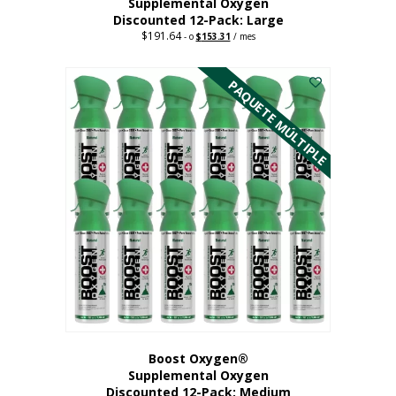
Supplemental Oxygen
Discounted 12-Pack: Large
$
191.64
Original
Current
-
o
$
153.31
/ mes
price
price
Este
was:
is:
$191.64.
$153.31.
producto
PAQUETE MÚLTIPLE
tiene
múltiples
variantes.
Las
opciones
se
pueden
elegir
en
la
página
del
producto
Boost Oxygen®
Supplemental Oxygen
Discounted 12-Pack: Medium