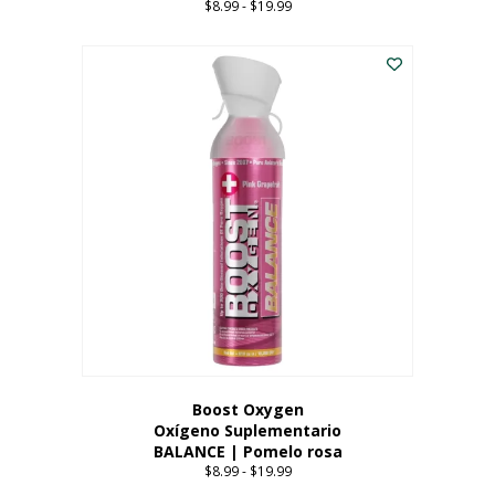
$
8.99
-
$
19.99
Price
range:
Este
$8.99
producto
through
tiene
$19.99
múltiples
variantes.
Las
opciones
se
pueden
elegir
en
la
página
del
producto
Boost Oxygen
Oxígeno Suplementario
BALANCE | Pomelo rosa
$
8.99
-
$
19.99
Price
range: