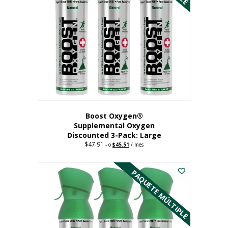
Boost Oxygen®
Supplemental Oxygen
Discounted 3-Pack: Large
$
47.91
Original
Current
-
o
$
45.51
/ mes
price
price
Este
was:
is:
$47.91.
$45.51.
producto
PAQUETE MÚLTIPLE
tiene
múltiples
variantes.
Las
opciones