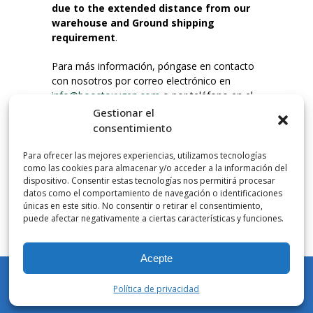
due to the extended distance from our
warehouse and Ground shipping
requirement
.
Para más información, póngase en contacto
con nosotros por correo electrónico en
info@boostoxygen.com
o por teléfono en el
203.331.8100.
Gestionar el
consentimiento
INSTRUCCIONES DE USO
Para ofrecer las mejores experiencias, utilizamos tecnologías
Colocar hasta la boca, presionar firmemente
como las cookies para almacenar y/o acceder a la información del
el botón e inhalar. Coloque la mascarilla
dispositivo. Consentir estas tecnologías nos permitirá procesar
debajo de la nariz y sobre la boca. Presione el
datos como el comportamiento de navegación o identificaciones
únicas en este sitio. No consentir o retirar el consentimiento,
gatillo hacia abajo para activar el flujo. Inspire
puede afectar negativamente a ciertas características y funciones.
por la boca.
Acepte
NÚMERO DE INHALACIONES
Los botes de bolsillo Boost Oxygen contienen
Política de privacidad
más de 3 litros de oxígeno respirable de
Mi cuenta
Tienda
Carrito
Lista de deseos
Buscar en
Aviator. Esto equivale a aproximadamente 60