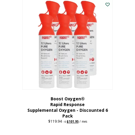
dólares.
es:
56,67
dólares.
Boost Oxygen®
Rapid Response
Supplemental Oxygen - Discounted 6
Pack
$
119.94
Precio
El
-
o
$
101.95
/ mes
original:
precio
$119.94.
actual
es: