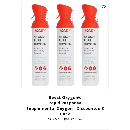
$43.98.
$41.78.
Boost Oxygen®
Rapid Response
Supplemental Oxygen - Discounted 3
Pack
$
62.97
Precio
El
-
o
$
56.67
/ mes
original:
precio
62,97
actual