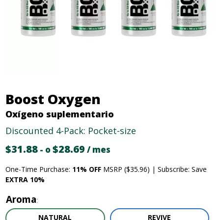
Boost Oxygen
Oxígeno suplementario
Discounted 4-Pack: Pocket-size
$
31.88
Precio
$
28.69
El
-
o
/ mes
original:
precio
One-Time Purchase:
11% OFF
MSRP ($35.96) | Subscribe: Save
$31.88.
actual
EXTRA 10%
es:
28,69
Aroma
$.
NATURAL
REVIVE