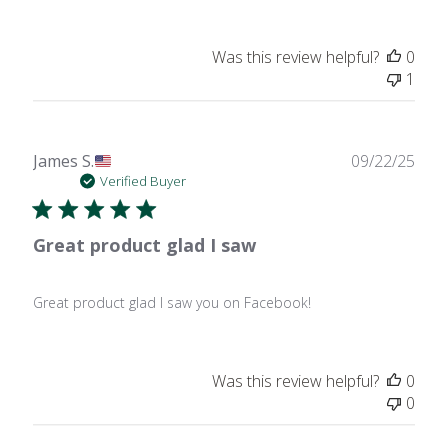
Was this review helpful?
0
1
Publ
James S.
09/22/25
date
Verified Buyer
Great product glad I saw
Great product glad I saw you on Facebook!
Was this review helpful?
0
0