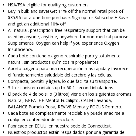
HSA/FSA eligible for qualifying customers.
Buy in bulk and save! Get 11% off the normal retail price of
$35.96 for a one-time purchase. Sign up for Subscribe + Save
and get an additional 10% off!
All-natural, prescription-free respiratory support that can be
used by anyone, anytime, anywhere for non-medical purposes.
Supplemental Oxygen can help if you experience Oxygen
Insufficiency.
Cada bote contiene oxígeno respirable puro y totalmente
natural, sin productos químicos ni propelentes.
Aporta oxígeno para una recuperación más rápida y favorece
el funcionamiento saludable del cerebro y las células.
Compacta, portátil y ligera, lo que facilita su transporte.
3-liter canister contains up to 60 1-second inhalations.
El pack de 4 de bolsillo (3 litros) viene en los siguientes aromas:
Natural, BREATHE Mentol-Eucalipto, CALM Lavanda,
BALANCE Pomelo Rosa, REVIVE Menta y FOCUS Romero.
Cada bote es completamente reciclable y puede añadirse a
cualquier contenedor de reciclaje.
Fabricado en EE.UU. en nuestra sede de Connecticut.
Nuestros productos están respaldados por una garantía de