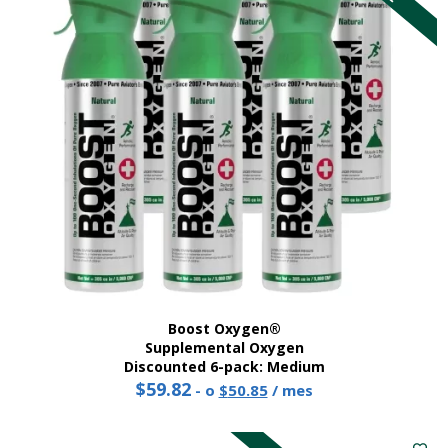
Boost Oxygen®
Supplemental Oxygen
Discounted 6-pack: Medium
$
59.82
Precio
El
-
o
$
50.85
/ mes
original:
precio
Este
59,82
actual
producto