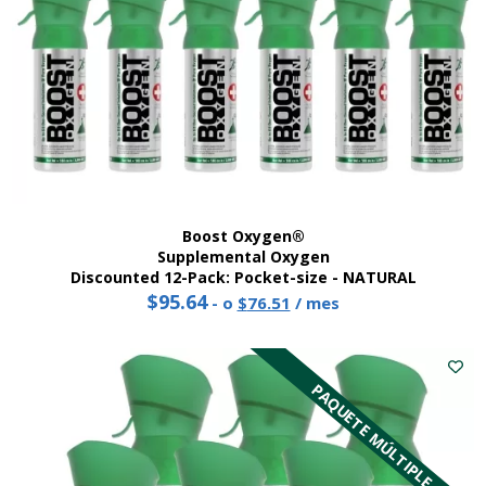
página
del
producto
Boost Oxygen®
Supplemental Oxygen
Discounted 12-Pack: Pocket-size - NATURAL
$
95.64
Precio
El
-
o
$
76.51
/ mes
original:
precio
95,64
actual
dólares.
es:
PAQUETE MÚLTIPLE
76,51
dólares.