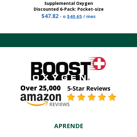
Supplemental Oxygen
Discounted 6-Pack: Pocket-size
$
47.82
Precio
El
-
o
$
40.65
/ mes
original:
precio
Este
47,82
actual
producto
dólares.
es
tiene
de:
múltiples
40,65
variantes.
dólares.
Las
opciones
se
pueden
elegir
en
la
página
del
producto
APRENDE