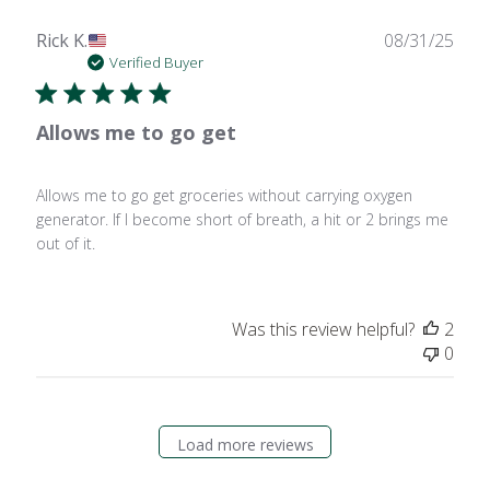
Publ
Rick K.
08/31/25
date
Verified Buyer
Allows me to go get
Allows me to go get groceries without carrying oxygen
generator. If I become short of breath, a hit or 2 brings me
out of it.
Was this review helpful?
2
0
Load more reviews