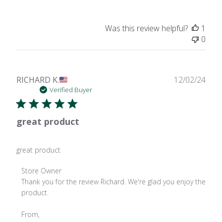
Was this review helpful?
1
0
Publ
RICHARD K.
12/02/24
date
Verified Buyer
great product
great product
Comments
Store Owner
by
Thank you for the review Richard. We're glad you enjoy the 
Store
product.

Owner
on
From,
