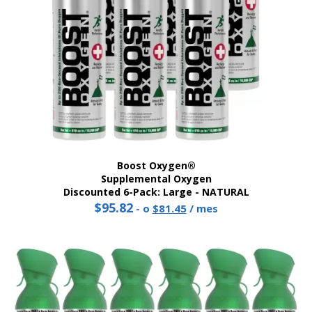
Boost Oxygen®
Supplemental Oxygen
Discounted 6-Pack: Large - NATURAL
$
95.82
Original
Current
-
o
$
81.45
/ mes
price
price
was:
is:
$95.82.
$81.45.