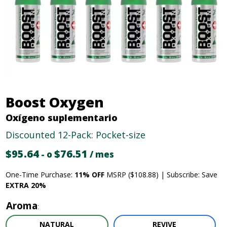
Boost Oxygen
Oxígeno suplementario
Discounted 12-Pack: Pocket-size
$
95.64
Precio
$
76.51
El
-
o
/ mes
original:
precio
One-Time Purchase:
11% OFF
MSRP ($108.88) | Subscribe: Save
95,64
actual
EXTRA 20%
dólares.
es:
76,51
Aroma
dólares.
NATURAL
REVIVE