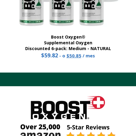
Boost Oxygen®
Supplemental Oxygen
Discounted 6-pack: Medium - NATURAL
$
59.82
Precio
El
-
o
$
50.85
/ mes
original:
precio
59,82
actual
dólares.
es:
50,85
dólares.