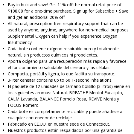
Buy in bulk and save! Get 11% off the normal retail price of
$108.88 for a one-time purchase. Sign up for Subscribe + Save
and get an additional 20% off!
All-natural, prescription-free respiratory support that can be
used by anyone, anytime, anywhere for non-medical purposes.
Supplemental Oxygen can help if you experience Oxygen
Insufficiency.
Cada bote contiene oxígeno respirable puro y totalmente
natural, sin productos químicos ni propelentes.
Aporta oxígeno para una recuperación más rápida y favorece
el funcionamiento saludable del cerebro y las células.
Compacta, portátil y ligera, lo que facilita su transporte.
3-liter canister contains up to 60 1-second inhalations.
El paquete de 12 unidades de tamaño bolsillo (3 litros) viene en
los siguientes aromas: Natural, BREATHE Mentol-Eucalipto,
CALM Lavanda, BALANCE Pomelo Rosa, REVIVE Menta y
FOCUS Romero.
Cada bote es completamente reciclable y puede añadirse a
cualquier contenedor de reciclaje.
Fabricado en EE.UU. en nuestra sede de Connecticut.
Nuestros productos están respaldados por una garantía de