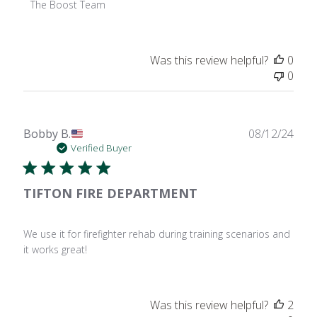
Review
The Boost Team
by
Store
Owner
Was this review helpful?
0
on
0
Thu
Dec
05
2024
Publ
Bobby B.
08/12/24
date
Verified Buyer
TIFTON FIRE DEPARTMENT
We use it for firefighter rehab during training scenarios and
it works great!
Was this review helpful?
2