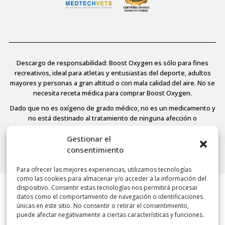
Descargo de responsabilidad: Boost Oxygen es sólo para fines
recreativos, ideal para atletas y entusiastas del deporte, adultos
mayores y personas a gran altitud o con mala calidad del aire. No se
necesita receta médica para comprar Boost Oxygen.
Dado que no es oxígeno de grado médico, no es un medicamento y
no está destinado al tratamiento de ninguna afección o
enfermedad médica, no está regulado ni aprobado por la FDA y, por
tanto, la Agencia no ha evaluado ninguna de las afirmaciones aquí
Gestionar el
contenidas. Consulte a su médico si padece alguna enfermedad.
consentimiento
Para ofrecer las mejores experiencias, utilizamos tecnologías
como las cookies para almacenar y/o acceder a la información del
dispositivo. Consentir estas tecnologías nos permitirá procesar
© 2026 Boost Oxygen, LLC. All Rights Reserved.
datos como el comportamiento de navegación o identificaciones
Terms Of Use
únicas en este sitio. No consentir o retirar el consentimiento,
Privacy Policy
puede afectar negativamente a ciertas características y funciones.
Powered by
Noble House Media