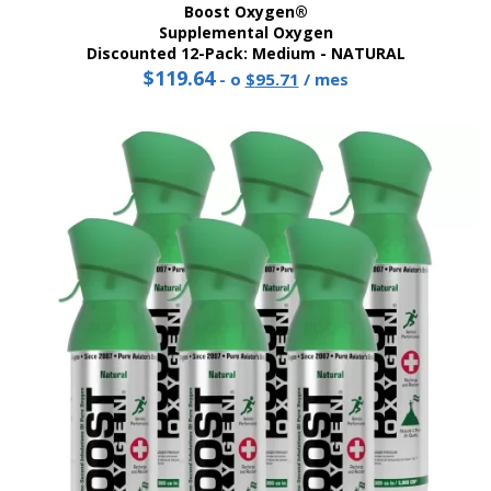
Boost Oxygen®
Supplemental Oxygen
Discounted 12-Pack: Medium - NATURAL
$
119.64
Precio
El
-
o
$
95.71
/ mes
original:
precio
$119.64.
actual
es:
95,71
dólares.