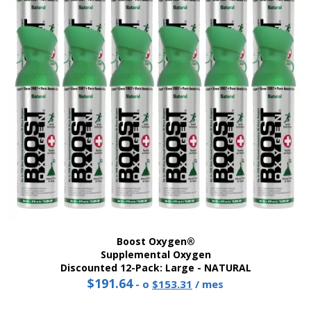
Boost Oxygen®
Supplemental Oxygen
Discounted 12-Pack: Large - NATURAL
$
191.64
Original
Current
-
o
$
153.31
/ mes
price
price