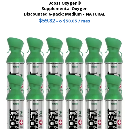
Boost Oxygen®
Supplemental Oxygen
Discounted 6-pack: Medium - NATURAL
$
59.82
Precio
El
-
o
$
50.85
/ mes
original:
precio
59,82
actual
dólares.
es:
50,85
dólares.