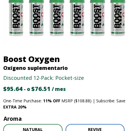
Boost Oxygen
Oxígeno suplementario
Discounted 12-Pack: Pocket-size
$
95.64
Precio
$
76.51
El
-
o
/ mes
original:
precio
One-Time Purchase:
11% OFF
MSRP ($108.88) | Subscribe: Save
95,64
actual
EXTRA 20%
dólares.
es:
76,51
Aroma
dólares.
NATURAL
REVIVE