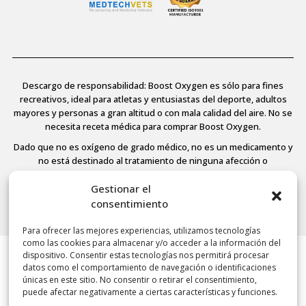
Descargo de responsabilidad: Boost Oxygen es sólo para fines
recreativos, ideal para atletas y entusiastas del deporte, adultos
mayores y personas a gran altitud o con mala calidad del aire. No se
necesita receta médica para comprar Boost Oxygen.
Dado que no es oxígeno de grado médico, no es un medicamento y
no está destinado al tratamiento de ninguna afección o
enfermedad médica, no está regulado ni aprobado por la FDA y, por
tanto, la Agencia no ha evaluado ninguna de las afirmaciones aquí
Gestionar el
contenidas. Consulte a su médico si padece alguna enfermedad.
consentimiento
Para ofrecer las mejores experiencias, utilizamos tecnologías
como las cookies para almacenar y/o acceder a la información del
dispositivo. Consentir estas tecnologías nos permitirá procesar
© 2026 Boost Oxygen, LLC. All Rights Reserved.
datos como el comportamiento de navegación o identificaciones
Terms Of Use
únicas en este sitio. No consentir o retirar el consentimiento,
Privacy Policy
puede afectar negativamente a ciertas características y funciones.
Powered by
Noble House Media