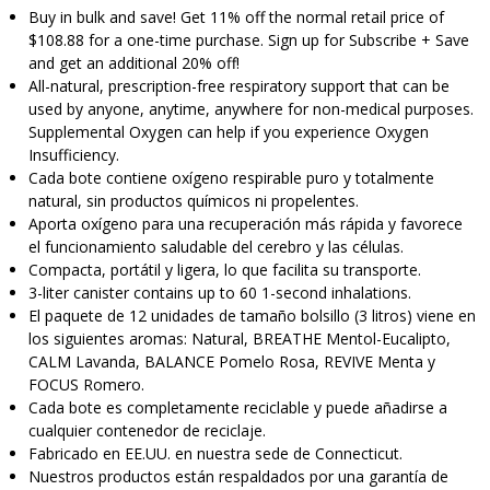
Buy in bulk and save! Get 11% off the normal retail price of
$108.88 for a one-time purchase. Sign up for Subscribe + Save
and get an additional 20% off!
All-natural, prescription-free respiratory support that can be
used by anyone, anytime, anywhere for non-medical purposes.
Supplemental Oxygen can help if you experience Oxygen
Insufficiency.
Cada bote contiene oxígeno respirable puro y totalmente
natural, sin productos químicos ni propelentes.
Aporta oxígeno para una recuperación más rápida y favorece
el funcionamiento saludable del cerebro y las células.
Compacta, portátil y ligera, lo que facilita su transporte.
3-liter canister contains up to 60 1-second inhalations.
El paquete de 12 unidades de tamaño bolsillo (3 litros) viene en
los siguientes aromas: Natural, BREATHE Mentol-Eucalipto,
CALM Lavanda, BALANCE Pomelo Rosa, REVIVE Menta y
FOCUS Romero.
Cada bote es completamente reciclable y puede añadirse a
cualquier contenedor de reciclaje.
Fabricado en EE.UU. en nuestra sede de Connecticut.
Nuestros productos están respaldados por una garantía de