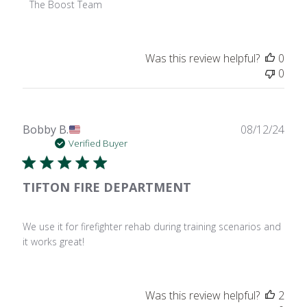
Review
The Boost Team
by
Store
Owner
Was this review helpful?
0
on
0
Thu
Dec
05
2024
Publ
Bobby B.
08/12/24
date
Verified Buyer
TIFTON FIRE DEPARTMENT
We use it for firefighter rehab during training scenarios and
it works great!
Was this review helpful?
2