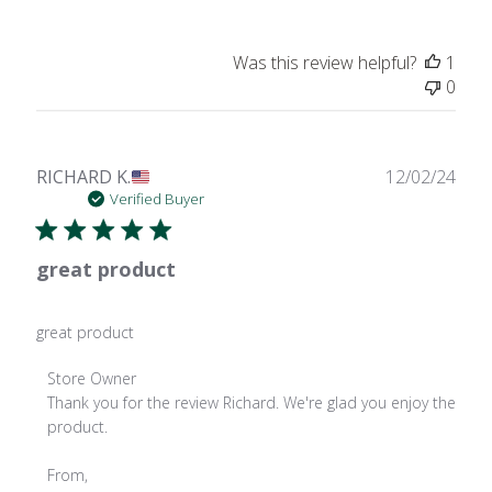
Was this review helpful?
1
0
Publ
RICHARD K.
12/02/24
date
Verified Buyer
great product
great product
Comments
Store Owner
by
Thank you for the review Richard. We're glad you enjoy the 
Store
product.

Owner
on
From,
