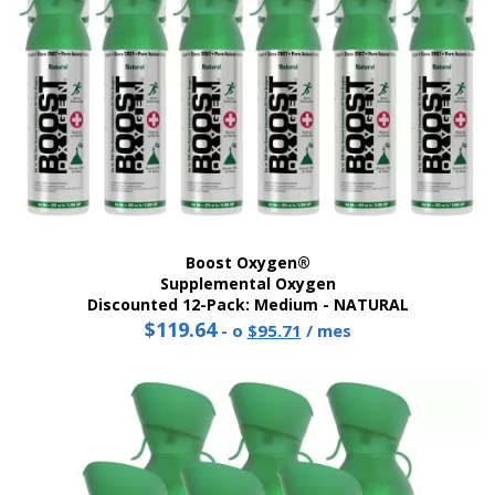
Boost Oxygen®
Supplemental Oxygen
Discounted 12-Pack: Medium - NATURAL
$
119.64
Precio
El
-
o
$
95.71
/ mes
original:
precio
$119.64.
actual
es:
95,71
dólares.