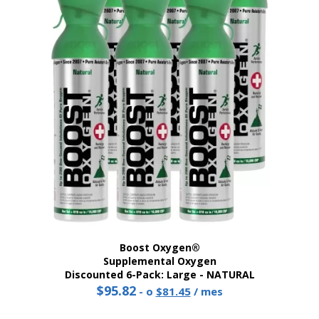
Boost Oxygen®
Supplemental Oxygen
Discounted 6-Pack: Large - NATURAL
$
95.82
Original
Current
-
o
$
81.45
/ mes
price
price