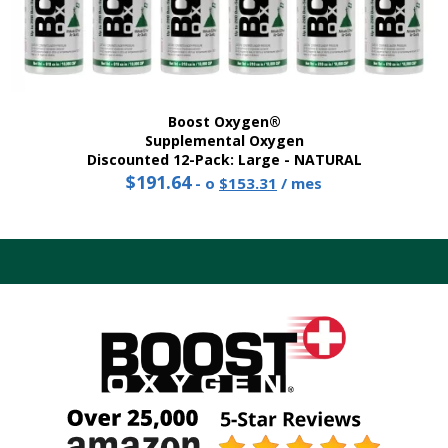
Boost Oxygen®
Supplemental Oxygen
Discounted 12-Pack: Large - NATURAL
$
191.64
Original
Current
-
o
$
153.31
/ mes
price
price
was:
is:
$191.64.
$153.31.