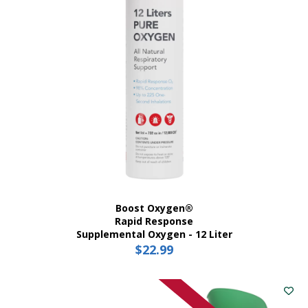
pueden
elegir
en
la
página
del
producto
Boost Oxygen®
Rapid Response
Supplemental Oxygen - 12 Liter
$
22.99