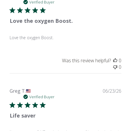
date
Verified Buyer
Love the oxygen Boost.
Love the oxygen Boost.
Was this review helpful?
0
0
Publ
Greg T.
06/23/26
date
Verified Buyer
Life saver