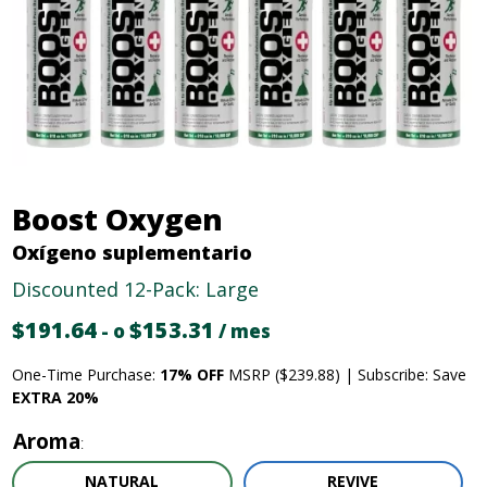
Boost Oxygen
Oxígeno suplementario
Discounted 12-Pack: Large
$
191.64
Original
$
153.31
Current
-
o
/ mes
price
price
One-Time Purchase:
17% OFF
MSRP ($239.88) | Subscribe: Save
was:
is:
EXTRA 20%
$191.64.
$153.31.
Aroma
NATURAL
REVIVE