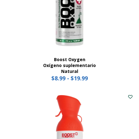
del
producto
Boost Oxygen
Oxígeno suplementario
Natural
$
8.99
-
$
19.99
Price
range:
Este
$8.99
producto
tiene
through
múltiples
$19.99
variantes.
Las
opciones
se