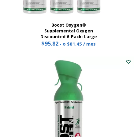
Boost Oxygen®
Supplemental Oxygen
Discounted 6-Pack: Large
$
95.82
Original
Current
-
o
$
81.45
/ mes
price
price
Este
was:
is:
producto
$95.82.
$81.45.
tiene
múltiples
variantes.
Las
opciones
se
pueden
elegir
en
la
página