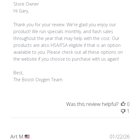
Comments
Store Owner
by
Hi Gary, 

Store
Owner
Thank you for your review. We're glad you enjoy our 
on
product! We run specials monthly, and flash sales 
Review
throughout the year that may help with the cost. Our 
by
products are also HSA/FSA eligible if that is an option 
Store
available to you. Please check out all these options on 
Owner
the website if you choose to purchase with us again!

on
Thu
Best, 

Jun
The Boost Oxygen Team
11
2026
Was this review helpful?
0
1
Publ
Art M.
01/22/26