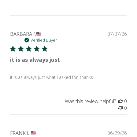
Publ
BARBARA f.
07/07/26
date
Verified Buyer
it is as always just
it is as always just what i asked for, thanks
Was this review helpful?
0
0
Publ
FRANK L.
06/29/26