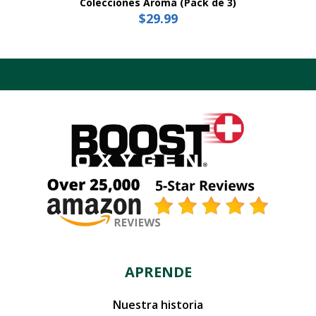
Colecciones Aroma (Pack de 3)
$
29.99
Este
producto
tiene
múltiples
variantes.
Las
opciones
se
pueden
elegir
en
la
página
del
producto
APRENDE
Nuestra historia