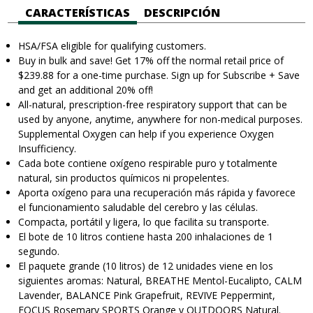
CARACTERÍSTICAS
DESCRIPCIÓN
HSA/FSA eligible for qualifying customers.
Buy in bulk and save! Get 17% off the normal retail price of
$239.88 for a one-time purchase. Sign up for Subscribe + Save
and get an additional 20% off!
All-natural, prescription-free respiratory support that can be
used by anyone, anytime, anywhere for non-medical purposes.
Supplemental Oxygen can help if you experience Oxygen
Insufficiency.
Cada bote contiene oxígeno respirable puro y totalmente
natural, sin productos químicos ni propelentes.
Aporta oxígeno para una recuperación más rápida y favorece
el funcionamiento saludable del cerebro y las células.
Compacta, portátil y ligera, lo que facilita su transporte.
El bote de 10 litros contiene hasta 200 inhalaciones de 1
segundo.
El paquete grande (10 litros) de 12 unidades viene en los
siguientes aromas: Natural, BREATHE Mentol-Eucalipto, CALM
Lavender, BALANCE Pink Grapefruit, REVIVE Peppermint,
FOCUS Rosemary SPORTS Orange y OUTDOORS Natural.