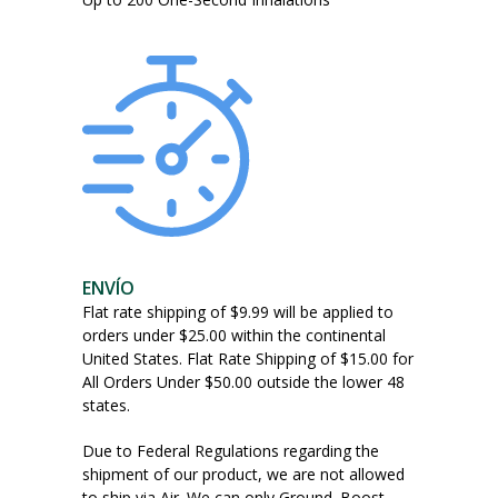
la
página
del
producto
ENVÍO
Flat rate shipping of $9.99 will be applied to
orders under $25.00 within the continental
United States. Flat Rate Shipping of $15.00 for
All Orders Under $50.00 outside the lower 48
states.
Due to Federal Regulations regarding the
shipment of our product, we are not allowed
to ship via Air. We can only Ground. Boost