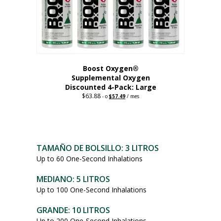
Boost Oxygen®
Supplemental Oxygen
Discounted 4-Pack: Large
$
63.88
Original
Current
-
o
$
57.49
/ mes
price
price
Este
was:
is:
$63.88.
$57.49.
producto
tiene
múltiples
TAMAÑO DE BOLSILLO: 3 LITROS
variantes.
Up to 60 One-Second Inhalations
Las
opciones
MEDIANO: 5 LITROS
se
Up to 100 One-Second Inhalations
pueden
elegir
GRANDE: 10 LITROS
en
Up to 200 One-Second Inhalations