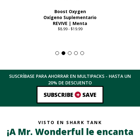
Boost Oxygen
Oxígeno Suplementario
REVIVE | Menta
$
8.99
-
$
19.99
Price
range:
Este
$8.99
producto
through
tiene
$19.99
múltiples
variantes.
Las
SUSCRÍBASE PARA AHORRAR EN MULTIPACKS - HASTA
UN
opciones
20%
DE DESCUENTO
se
pueden
+
SUBSCRIBE
SAVE
elegir
en
la
página
VISTO EN SHARK TANK
del
¡A Mr. Wonderful le encanta
producto