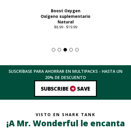
Boost Oxygen
Oxígeno suplementario
Natural
$
8.99
-
$
19.99
Price
range:
Este
$8.99
producto
through
tiene
$19.99
múltiples
variantes.
Las
SUSCRÍBASE PARA AHORRAR EN MULTIPACKS - HASTA
UN
opciones
20%
DE DESCUENTO
se
pueden
+
SUBSCRIBE
SAVE
elegir
en
la
página
VISTO EN SHARK TANK
del
¡A Mr. Wonderful le encanta
producto