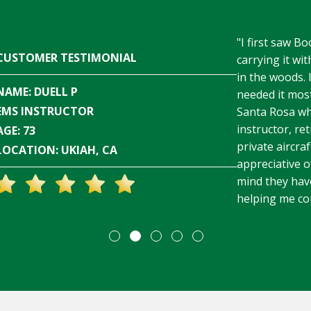
"I first saw 
CUSTOMER TESTIMONIAL
carrying it wi
in the woods. 
NAME: DUELL P
needed it mos
EMS INSTRUCTOR
Santa Rosa wh
instructor, re
AGE: 73
private aircra
LOCATION: UKIAH, CA
appreciative o
mind they have
helping me con