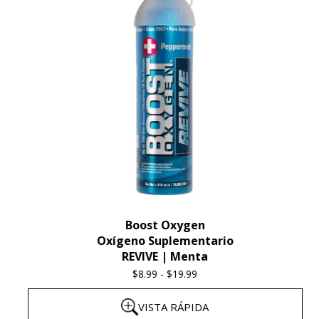
Boost Oxygen
Oxígeno Suplementario
REVIVE | Menta
$
8.99
-
$
19.99
Price
range:
VISTA RÁPIDA
$8.99