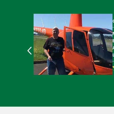
 hand has come
now I have
y when my mom
mphasize enough
vailable — it’s
er healthcare
cared for."