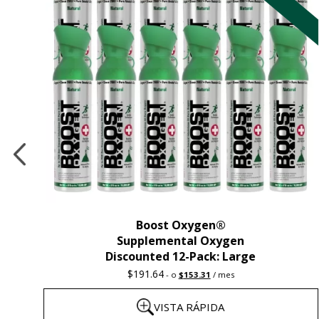
Boost Oxygen®
Supplemental Oxygen
Discounted 12-Pack: Large
Original
Current
$
191.64
-
o
$
153.31
/ mes
price
price
was:
is:
VISTA RÁPIDA
$191.64.
$153.31.