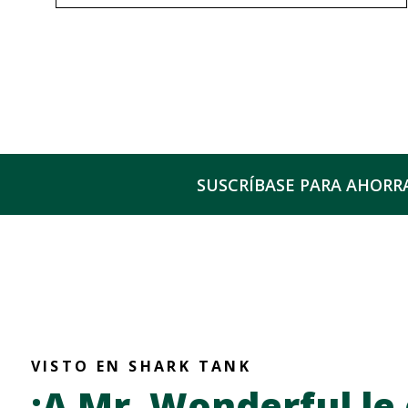
Este
producto
tiene
múltiples
variantes.
SUSCRÍBASE PARA AHORR
Las
opciones
se
pueden
elegir
en
la
VISTO EN SHARK TANK
¡A Mr. Wonderful le
página