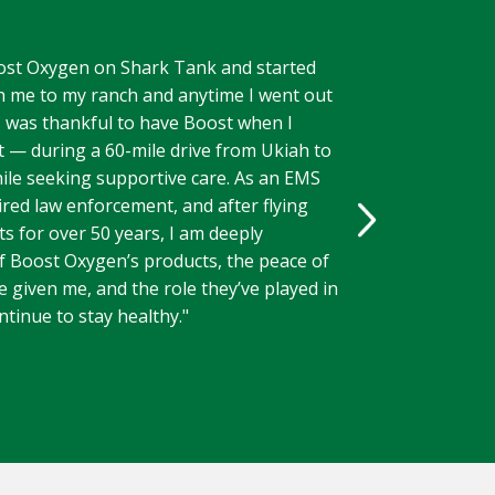
Boost Oxygen on Shark Tank and started
th me to my ranch and anytime I went out
I was thankful to have Boost when I
t — during a 60-mile drive from Ukiah to
ile seeking supportive care. As an EMS
tired law enforcement, and after flying
fts for over 50 years, I am deeply
f Boost Oxygen’s products, the peace of
 given me, and the role they’ve played in
tinue to stay healthy."