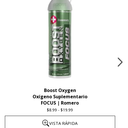
Boost Oxygen
Oxígeno Suplementario
FOCUS | Romero
$
8.99
-
$
19.99
Price
range:
VISTA RÁPIDA
$8.99