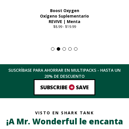
Boost Oxygen
Oxígeno Suplementario
REVIVE | Menta
$
8.99
-
$
19.99
Price
range:
Este
$8.99
producto
through
tiene
$19.99
múltiples
variantes.
Las
SUSCRÍBASE PARA AHORRAR EN MULTIPACKS - HASTA
UN
opciones
20%
DE DESCUENTO
se
pueden
+
SUBSCRIBE
SAVE
elegir
en
la
página
VISTO EN SHARK TANK
del
¡A Mr. Wonderful le encanta
producto